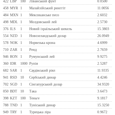
422
LBP
100
Ліванський фунт
0.0500
458
MYR
1
Малайзійський ринггіт
11.0056
484
MXN
1
Мексиканське песо
2.6032
498
MDL
1
Молдовський лей
2.5730
376
ILS
1
Новий ізраїльський шекель
15.3803
554
NZD
1
Новозеландський долар
26.0949
578
NOK
1
Норвезька крона
4.6999
710
ZAR
1
Ренд
2.7659
946
RON
1
Румунський лей
9.9275
360
IDR
1000
Рупія
2.5287
682
SAR
1
Саудівський ріял
11.9335
941
RSD
10
Сербський динар
4.4246
702
SGD
1
Сінгапурський долар
34.9320
050
BDT
10
Така
3.6473
398
KZT
100
Теньге
9.1817
788
TND
1
Туніський динар
15.3250
949
TRY
1
Турецька ліра
0.9672