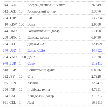
944
AZN
1
Азербайджанський манат
26.3490
012
DZD
10
Алжирський динар
3.3676
764
THB
10
Бат
13.7734
410
KRW
100
Вона
2.9688
344
HKD
1
Гонконгівський долар
5.7168
208
DKK
1
Данська крона
6.9490
784
AED
1
Дирхам ОАЕ
12.1921
840
USD
1
Долар США
44.7828
704
VND
1000
Донг
1.7028
978
EUR
1
Євро
51.9413
818
EGP
1
Єгипетський фунт
0.8916
392
JPY
10
Єна
2.7928
985
PLN
1
Злотий
12.2418
356
INR
10
Індійська рупія
4.7351
124
CAD
1
Канадський долар
31.9717
981
GEL
1
Ларi
16.8813