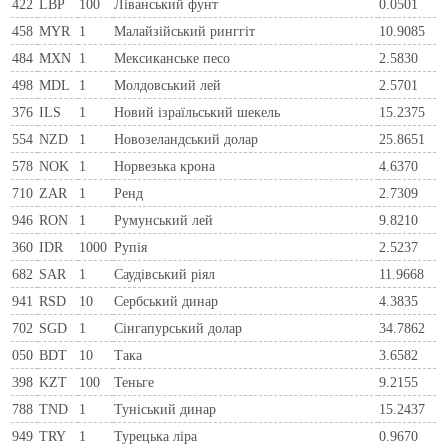
422
LBP
100
Ліванський фунт
0.0501
458
MYR
1
Малайзійський ринггіт
10.9085
484
MXN
1
Мексиканське песо
2.5830
498
MDL
1
Молдовський лей
2.5701
376
ILS
1
Новий ізраїльський шекель
15.2375
554
NZD
1
Новозеландський долар
25.8651
578
NOK
1
Норвезька крона
4.6370
710
ZAR
1
Ренд
2.7309
946
RON
1
Румунський лей
9.8210
360
IDR
1000
Рупія
2.5237
682
SAR
1
Саудівський ріял
11.9668
941
RSD
10
Сербський динар
4.3835
702
SGD
1
Сінгапурський долар
34.7862
050
BDT
10
Така
3.6582
398
KZT
100
Теньге
9.2155
788
TND
1
Туніський динар
15.2437
949
TRY
1
Турецька ліра
0.9670