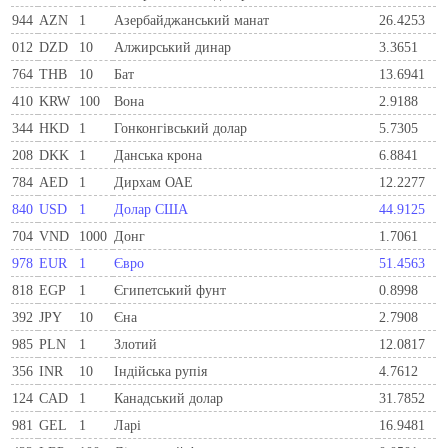
944
AZN
1
Азербайджанський манат
26.4253
012
DZD
10
Алжирський динар
3.3651
764
THB
10
Бат
13.6941
410
KRW
100
Вона
2.9188
344
HKD
1
Гонконгівський долар
5.7305
208
DKK
1
Данська крона
6.8841
784
AED
1
Дирхам ОАЕ
12.2277
840
USD
1
Долар США
44.9125
704
VND
1000
Донг
1.7061
978
EUR
1
Євро
51.4563
818
EGP
1
Єгипетський фунт
0.8998
392
JPY
10
Єна
2.7908
985
PLN
1
Злотий
12.0817
356
INR
10
Індійська рупія
4.7612
124
CAD
1
Канадський долар
31.7852
981
GEL
1
Ларi
16.9481