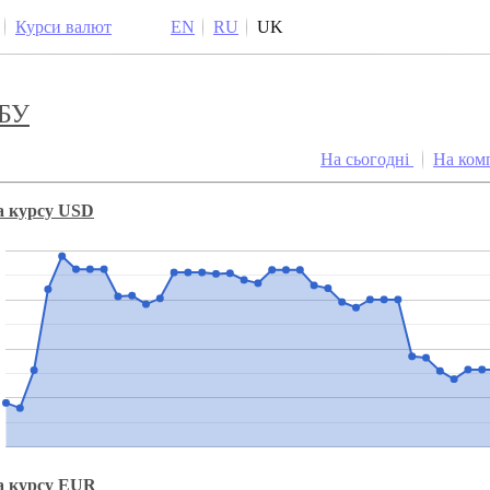
Курси валют
EN
RU
UK
НБУ
На сьогодні
На ком
а курсу USD
а курсу EUR