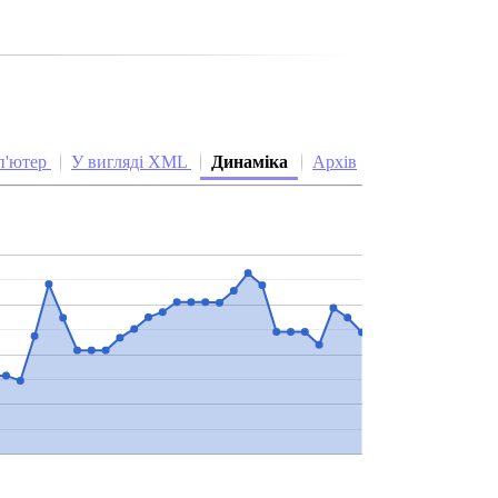
п'ютер
У вигляді XML
Динаміка
Архів