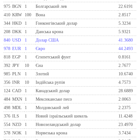
975
BGN
1
Болгарський лев
22.6191
410
KRW
100
Вона
2.8517
344
HKD
1
Гонконгівський долар
5.3234
208
DKK
1
Данська крона
5.9321
840
USD
1
Долар США
41.3680
978
EUR
1
Євро
44.2493
818
EGP
1
Єгипетський фунт
0.8161
392
JPY
10
Єна
2.7677
985
PLN
1
Злотий
10.6740
356
INR
10
Індійська рупія
4.7573
124
CAD
1
Канадський долар
28.6889
484
MXN
1
Мексиканське песо
2.0063
498
MDL
1
Молдовський лей
2.2375
376
ILS
1
Новий ізраїльський шекель
11.4248
554
NZD
1
Новозеландський долар
23.4970
578
NOK
1
Норвезька крона
3.7434