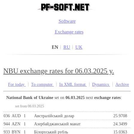
Software
Exchange rates
EN
RU
UK
NBU exchange rates for 06.03.2025 y.
For today
To computer
In XML format
Dynamics
Archive
National Bank of Ukraine
set on
06.03.2025
next
exchange rates
:
set from 06.03.2025
036
AUD
1
Австралійський долар
25.9708
944
AZN
1
Азербайджанський манат
24.3499
933
BYN
1
Бiлоруський рубль
15.0363