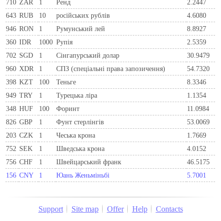
710
ZAR
1
Ренд
2.2447
643
RUB
10
російських рублів
4.6080
946
RON
1
Румунський лей
8.8927
360
IDR
1000
Рупія
2.5359
702
SGD
1
Сінгапурський долар
30.9479
960
XDR
1
СПЗ (спеціальні права запозичення)
54.7320
398
KZT
100
Теньге
8.3346
949
TRY
1
Турецька ліра
1.1354
348
HUF
100
Форинт
11.0984
826
GBP
1
Фунт стерлінгів
53.0069
203
CZK
1
Чеська крона
1.7669
752
SEK
1
Шведська крона
4.0152
756
CHF
1
Швейцарський франк
46.5175
156
CNY
1
Юань Женьміньбі
5.7001
Support
Site map
Offer
Help
Contacts