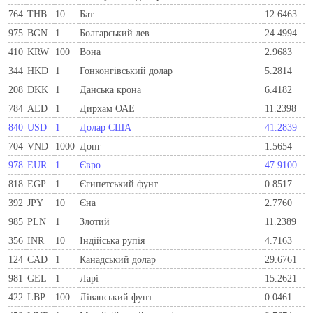
764
THB
10
Бат
12.6463
975
BGN
1
Болгарський лев
24.4994
410
KRW
100
Вона
2.9683
344
HKD
1
Гонконгівський долар
5.2814
208
DKK
1
Данська крона
6.4182
784
AED
1
Дирхам ОАЕ
11.2398
840
USD
1
Долар США
41.2839
704
VND
1000
Донг
1.5654
978
EUR
1
Євро
47.9100
818
EGP
1
Єгипетський фунт
0.8517
392
JPY
10
Єна
2.7760
985
PLN
1
Злотий
11.2389
356
INR
10
Індійська рупія
4.7163
124
CAD
1
Канадський долар
29.6761
981
GEL
1
Ларi
15.2621
422
LBP
100
Ліванський фунт
0.0461