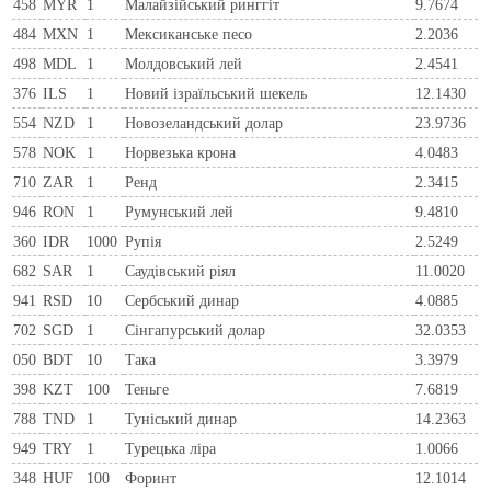
458
MYR
1
Малайзійський ринггіт
9.7674
484
MXN
1
Мексиканське песо
2.2036
498
MDL
1
Молдовський лей
2.4541
376
ILS
1
Новий ізраїльський шекель
12.1430
554
NZD
1
Новозеландський долар
23.9736
578
NOK
1
Норвезька крона
4.0483
710
ZAR
1
Ренд
2.3415
946
RON
1
Румунський лей
9.4810
360
IDR
1000
Рупія
2.5249
682
SAR
1
Саудівський ріял
11.0020
941
RSD
10
Сербський динар
4.0885
702
SGD
1
Сінгапурський долар
32.0353
050
BDT
10
Така
3.3979
398
KZT
100
Теньге
7.6819
788
TND
1
Туніський динар
14.2363
949
TRY
1
Турецька ліра
1.0066
348
HUF
100
Форинт
12.1014