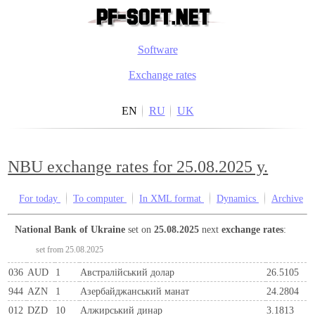
Software
Exchange rates
EN
RU
UK
NBU exchange rates for 25.08.2025 y.
For today
To computer
In XML format
Dynamics
Archive
National Bank of Ukraine
set on
25.08.2025
next
exchange rates
:
set from 25.08.2025
036
AUD
1
Австралійський долар
26.5105
944
AZN
1
Азербайджанський манат
24.2804
012
DZD
10
Алжирський динар
3.1813