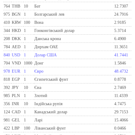
764
THB
10
Бат
12.7307
975
BGN
1
Болгарський лев
24.7916
410
KRW
100
Вона
2.9185
344
HKD
1
Гонконгівський долар
5.3714
208
DKK
1
Данська крона
6.4900
784
AED
1
Дирхам ОАЕ
11.3651
840
USD
1
Долар США
41.7441
704
VND
1000
Донг
1.5846
978
EUR
1
Євро
48.4732
818
EGP
1
Єгипетський фунт
0.8778
392
JPY
10
Єна
2.7469
985
PLN
1
Злотий
11.4339
356
INR
10
Індійська рупія
4.7475
124
CAD
1
Канадський долар
29.7153
981
GEL
1
Ларi
15.4066
422
LBP
100
Ліванський фунт
0.0466