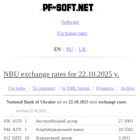
Software
Exchange rates
EN
RU
UK
NBU exchange rates for 22.10.2025 y.
For today
To computer
In XML format
Dynamics
Archive
National Bank of Ukraine
set on
22.10.2025
next
exchange rates
:
set from 22.10.2025
036
AUD
1
Австралійський долар
27.1003
944
AZN
1
Азербайджанський манат
24.5582
012
DZD
10
Алжирський динар
3.2011