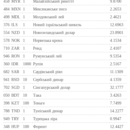
458
MYR
1
Малайзійський ринггіт
9.8700
484
MXN
1
Мексиканське песо
2.2653
498
MDL
1
Молдовський лей
2.4621
376
ILS
1
Новий ізраїльський шекель
12.6963
554
NZD
1
Новозеландський долар
23.8901
578
NOK
1
Норвезька крона
4.1534
710
ZAR
1
Ренд
2.4107
946
RON
1
Румунський лей
9.5354
360
IDR
1000
Рупія
2.5167
682
SAR
1
Саудівський ріял
11.1309
941
RSD
10
Сербський динар
4.1359
702
SGD
1
Сінгапурський долар
32.1777
050
BDT
10
Така
3.4263
398
KZT
100
Теньге
7.7499
788
TND
1
Туніський динар
14.2277
949
TRY
1
Турецька ліра
0.9947
348
HUF
100
Форинт
12.4427