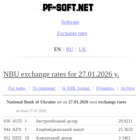
Software
Exchange rates
EN
RU
UK
NBU exchange rates for 27.01.2026 y.
For today
To computer
In XML format
Dynamics
Archive
National Bank of Ukraine
set on
27.01.2026
next
exchange rates
:
set from 27.01.2026
036
AUD
1
Австралійський долар
29.8211
944
AZN
1
Азербайджанський манат
25.3633
012
DZD
10
Алжирський динар
3.3461