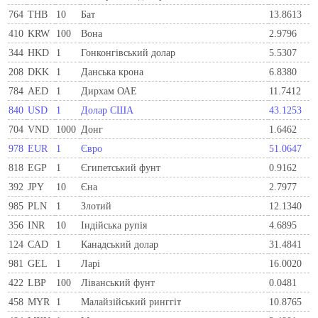
764
THB
10
Бат
13.8613
410
KRW
100
Вона
2.9796
344
HKD
1
Гонконгівський долар
5.5307
208
DKK
1
Данська крона
6.8380
784
AED
1
Дирхам ОАЕ
11.7412
840
USD
1
Долар США
43.1253
704
VND
1000
Донг
1.6462
978
EUR
1
Євро
51.0647
818
EGP
1
Єгипетський фунт
0.9162
392
JPY
10
Єна
2.7977
985
PLN
1
Злотий
12.1340
356
INR
10
Індійська рупія
4.6895
124
CAD
1
Канадський долар
31.4841
981
GEL
1
Ларi
16.0020
422
LBP
100
Ліванський фунт
0.0481
458
MYR
1
Малайзійський ринггіт
10.8765