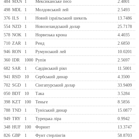
484
MXN
1
Мексиканське песо
2.4801
498
MDL
1
Молдовський лей
2.5493
376
ILS
1
Новий ізраїльський шекель
13.7486
554
NZD
1
Новозеландський долар
25.7178
578
NOK
1
Норвезька крона
4.4035
710
ZAR
1
Ренд
2.6850
946
RON
1
Румунський лей
10.0201
360
IDR
1000
Рупія
2.5697
682
SAR
1
Саудівський ріял
11.5001
941
RSD
10
Сербський динар
4.3500
702
SGD
1
Сінгапурський долар
33.9409
050
BDT
10
Така
3.5284
398
KZT
100
Теньге
8.5856
788
TND
1
Туніський динар
15.0877
949
TRY
1
Турецька ліра
0.9942
348
HUF
100
Форинт
13.3747
826
GBP
1
Фунт стерлінгів
58.8703