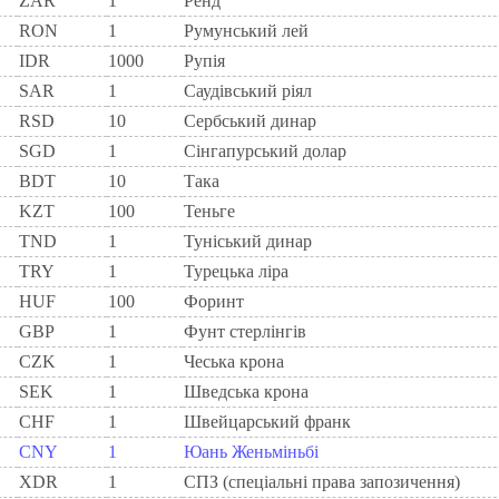
ZAR
1
Ренд
RON
1
Румунський лей
IDR
1000
Рупія
SAR
1
Саудівський ріял
RSD
10
Сербський динар
SGD
1
Сінгапурський долар
BDT
10
Така
KZT
100
Теньге
TND
1
Туніський динар
TRY
1
Турецька ліра
HUF
100
Форинт
GBP
1
Фунт стерлінгів
CZK
1
Чеська крона
SEK
1
Шведська крона
CHF
1
Швейцарський франк
CNY
1
Юань Женьміньбі
XDR
1
СПЗ (спеціальні права запозичення)