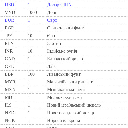
USD
1
Долар США
VND
1000
Донг
EUR
1
Євро
EGP
1
Єгипетський фунт
JPY
10
Єна
PLN
1
Злотий
INR
10
Індійська рупія
CAD
1
Канадський долар
GEL
1
Ларi
LBP
100
Ліванський фунт
MYR
1
Малайзійський ринггіт
MXN
1
Мексиканське песо
MDL
1
Молдовський лей
ILS
1
Новий ізраїльський шекель
NZD
1
Новозеландський долар
NOK
1
Норвезька крона