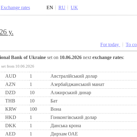
Exchange rates
EN
RU
UK
26 y.
For today
To c
tional Bank of Ukraine
set on
10.06.2026
next
exchange rates
:
set from 10.06.2026
AUD
1
Австралійський долар
AZN
1
Азербайджанський манат
DZD
10
Алжирський динар
THB
10
Бат
KRW
100
Вона
HKD
1
Гонконгівський долар
DKK
1
Данська крона
AED
1
Дирхам ОАЕ