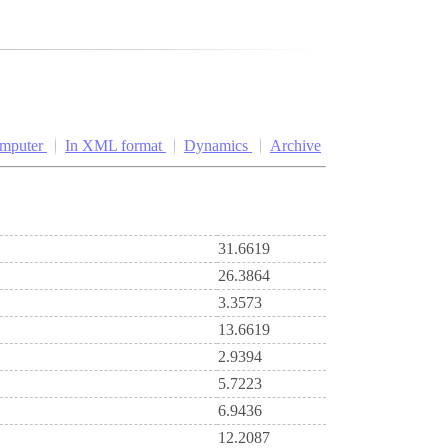
omputer
In XML format
Dynamics
Archive
31.6619
26.3864
3.3573
13.6619
2.9394
5.7223
6.9436
12.2087