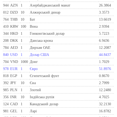
944
AZN
1
Азербайджанський манат
26.3864
012
DZD
10
Алжирський динар
3.3573
764
THB
10
Бат
13.6619
410
KRW
100
Вона
2.9394
344
HKD
1
Гонконгівський долар
5.7223
208
DKK
1
Данська крона
6.9436
784
AED
1
Дирхам ОАЕ
12.2087
840
USD
1
Долар США
44.8437
704
VND
1000
Донг
1.7029
978
EUR
1
Євро
51.8976
818
EGP
1
Єгипетський фунт
0.8670
392
JPY
10
Єна
2.7999
985
PLN
1
Злотий
12.2480
356
INR
10
Індійська рупія
4.7025
124
CAD
1
Канадський долар
32.2130
981
GEL
1
Ларi
16.8782