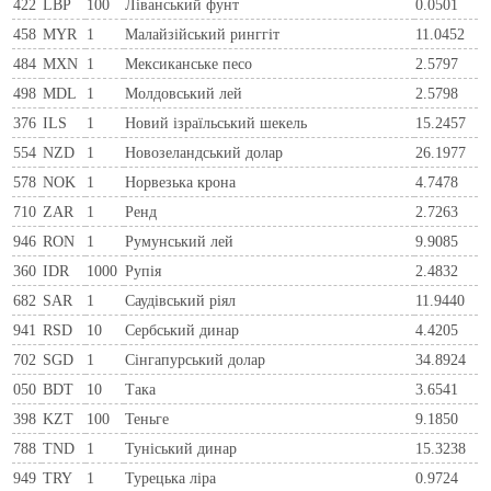
422
LBP
100
Ліванський фунт
0.0501
458
MYR
1
Малайзійський ринггіт
11.0452
484
MXN
1
Мексиканське песо
2.5797
498
MDL
1
Молдовський лей
2.5798
376
ILS
1
Новий ізраїльський шекель
15.2457
554
NZD
1
Новозеландський долар
26.1977
578
NOK
1
Норвезька крона
4.7478
710
ZAR
1
Ренд
2.7263
946
RON
1
Румунський лей
9.9085
360
IDR
1000
Рупія
2.4832
682
SAR
1
Саудівський ріял
11.9440
941
RSD
10
Сербський динар
4.4205
702
SGD
1
Сінгапурський долар
34.8924
050
BDT
10
Така
3.6541
398
KZT
100
Теньге
9.1850
788
TND
1
Туніський динар
15.3238
949
TRY
1
Турецька ліра
0.9724