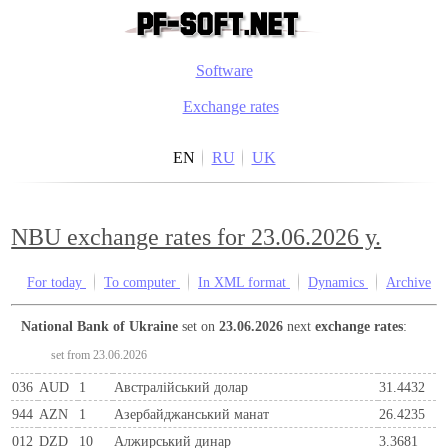
Software
Exchange rates
EN
RU
UK
NBU exchange rates for 23.06.2026 y.
For today
To computer
In XML format
Dynamics
Archive
National Bank of Ukraine
set on
23.06.2026
next
exchange rates
:
set from 23.06.2026
036
AUD
1
Австралійський долар
31.4432
944
AZN
1
Азербайджанський манат
26.4235
012
DZD
10
Алжирський динар
3.3681