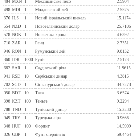
484
MXN
1
Мексиканське песо
2.5904
498
MDL
1
Молдовський лей
2.5575
376
ILS
1
Новий ізраїльський шекель
15.1174
554
NZD
1
Новозеландський долар
25.7106
578
NOK
1
Норвезька крона
4.6392
710
ZAR
1
Ренд
2.7351
946
RON
1
Румунський лей
9.8132
360
IDR
1000
Рупія
2.5173
682
SAR
1
Саудівський ріял
11.9615
941
RSD
10
Сербський динар
4.3815
702
SGD
1
Сінгапурський долар
34.7273
050
BDT
10
Така
3.6574
398
KZT
100
Теньге
9.2294
788
TND
1
Туніський динар
15.2230
949
TRY
1
Турецька ліра
0.9666
348
HUF
100
Форинт
14.5909
826
GBP
1
Фунт стерлінгів
59.4464