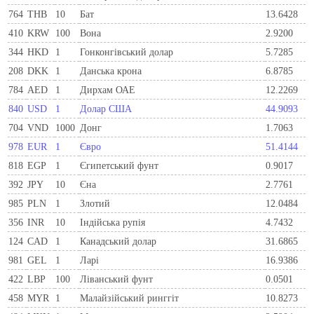
764
THB
10
Бат
13.6428
410
KRW
100
Вона
2.9200
344
HKD
1
Гонконгівський долар
5.7285
208
DKK
1
Данська крона
6.8785
784
AED
1
Дирхам ОАЕ
12.2269
840
USD
1
Долар США
44.9093
704
VND
1000
Донг
1.7063
978
EUR
1
Євро
51.4144
818
EGP
1
Єгипетський фунт
0.9017
392
JPY
10
Єна
2.7761
985
PLN
1
Злотий
12.0484
356
INR
10
Індійська рупія
4.7432
124
CAD
1
Канадський долар
31.6865
981
GEL
1
Ларi
16.9386
422
LBP
100
Ліванський фунт
0.0501
458
MYR
1
Малайзійський ринггіт
10.8273