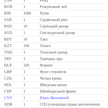
ZAR
1
Ренд
RON
1
Румунський лей
IDR
1000
Рупія
SAR
1
Саудівський ріял
RSD
10
Сербський динар
SGD
1
Сінгапурський долар
BDT
10
Така
KZT
100
Теньге
TND
1
Туніський динар
TRY
1
Турецька ліра
HUF
100
Форинт
GBP
1
Фунт стерлінгів
CZK
1
Чеська крона
SEK
1
Шведська крона
CHF
1
Швейцарський франк
CNY
1
Юань Женьміньбі
XDR
1
СПЗ (спеціальні права запозичення)