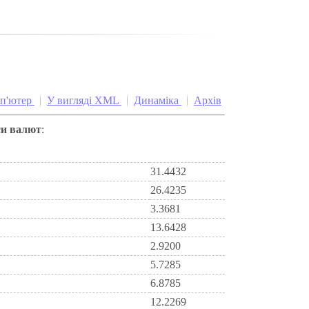
мп'ютер
У вигляді XML
Динаміка
Архів
си валют
:
31.4432
26.4235
3.3681
13.6428
2.9200
5.7285
6.8785
12.2269