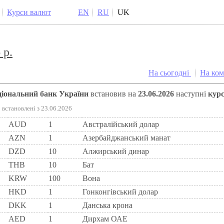
Курси валют
EN
RU
UK
 р.
На сьогодні
На ко
аціональний банк України
встановив на
23.06.2026
наступні
кур
встановлені з 23.06.2026
AUD
1
Австралійський долар
AZN
1
Азербайджанський манат
DZD
10
Алжирський динар
THB
10
Бат
KRW
100
Вона
HKD
1
Гонконгівський долар
DKK
1
Данська крона
AED
1
Дирхам ОАЕ