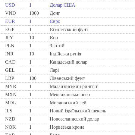
USD
1
Долар США
VND
1000
Донг
EUR
1
Євро
EGP
1
Єгипетський фунт
JPY
10
Єна
PLN
1
Злотий
INR
10
Індійська рупія
CAD
1
Канадський долар
GEL
1
Ларi
LBP
100
Ліванський фунт
MYR
1
Малайзійський ринггіт
MXN
1
Мексиканське песо
MDL
1
Молдовський лей
ILS
1
Новий ізраїльський шекель
NZD
1
Новозеландський долар
NOK
1
Норвезька крона