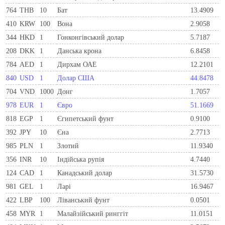
764
THB
10
Бат
13.4909
410
KRW
100
Вона
2.9058
344
HKD
1
Гонконгівський долар
5.7187
208
DKK
1
Данська крона
6.8458
784
AED
1
Дирхам ОАЕ
12.2101
840
USD
1
Долар США
44.8478
704
VND
1000
Донг
1.7057
978
EUR
1
Євро
51.1669
818
EGP
1
Єгипетський фунт
0.9100
392
JPY
10
Єна
2.7713
985
PLN
1
Злотий
11.9340
356
INR
10
Індійська рупія
4.7440
124
CAD
1
Канадський долар
31.5730
981
GEL
1
Ларi
16.9467
422
LBP
100
Ліванський фунт
0.0501
458
MYR
1
Малайзійський ринггіт
11.0151