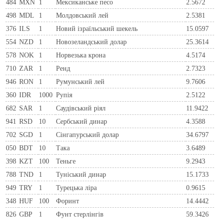
484
MXN
1
Мексиканське песо
2.5672
498
MDL
1
Молдовський лей
2.5381
376
ILS
1
Новий ізраїльський шекель
15.0597
554
NZD
1
Новозеландський долар
25.3614
578
NOK
1
Норвезька крона
4.5174
710
ZAR
1
Ренд
2.7323
946
RON
1
Румунський лей
9.7606
360
IDR
1000
Рупія
2.5122
682
SAR
1
Саудівський ріял
11.9422
941
RSD
10
Сербський динар
4.3588
702
SGD
1
Сінгапурський долар
34.6797
050
BDT
10
Така
3.6489
398
KZT
100
Теньге
9.2943
788
TND
1
Туніський динар
15.1733
949
TRY
1
Турецька ліра
0.9615
348
HUF
100
Форинт
14.4442
826
GBP
1
Фунт стерлінгів
59.3426