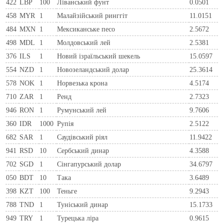
422
LBP
100
Ліванський фунт
0.0501
458
MYR
1
Малайзійський ринггіт
11.0151
484
MXN
1
Мексиканське песо
2.5672
498
MDL
1
Молдовський лей
2.5381
376
ILS
1
Новий ізраїльський шекель
15.0597
554
NZD
1
Новозеландський долар
25.3614
578
NOK
1
Норвезька крона
4.5174
710
ZAR
1
Ренд
2.7323
946
RON
1
Румунський лей
9.7606
360
IDR
1000
Рупія
2.5122
682
SAR
1
Саудівський ріял
11.9422
941
RSD
10
Сербський динар
4.3588
702
SGD
1
Сінгапурський долар
34.6797
050
BDT
10
Така
3.6489
398
KZT
100
Теньге
9.2943
788
TND
1
Туніський динар
15.1733
949
TRY
1
Турецька ліра
0.9615