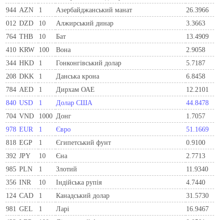
944
AZN
1
Азербайджанський манат
26.3966
012
DZD
10
Алжирський динар
3.3663
764
THB
10
Бат
13.4909
410
KRW
100
Вона
2.9058
344
HKD
1
Гонконгівський долар
5.7187
208
DKK
1
Данська крона
6.8458
784
AED
1
Дирхам ОАЕ
12.2101
840
USD
1
Долар США
44.8478
704
VND
1000
Донг
1.7057
978
EUR
1
Євро
51.1669
818
EGP
1
Єгипетський фунт
0.9100
392
JPY
10
Єна
2.7713
985
PLN
1
Злотий
11.9340
356
INR
10
Індійська рупія
4.7440
124
CAD
1
Канадський долар
31.5730
981
GEL
1
Ларi
16.9467