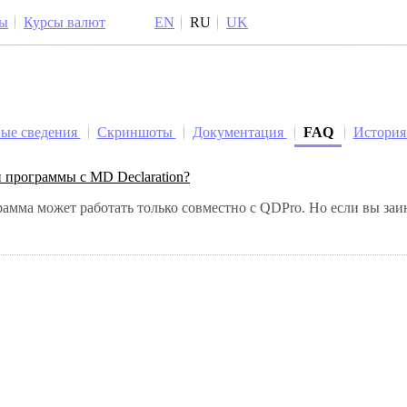
ы
Курсы валют
EN
RU
UK
ые сведения
Скриншоты
Документация
FAQ
Истори
й программы с MD Declaration?