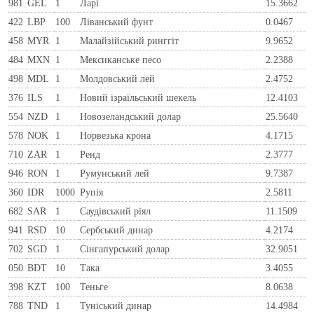
981
GEL
1
Ларi
15.3662
422
LBP
100
Ліванський фунт
0.0467
458
MYR
1
Малайзійський ринггіт
9.9652
484
MXN
1
Мексиканське песо
2.2388
498
MDL
1
Молдовський лей
2.4752
376
ILS
1
Новий ізраїльський шекель
12.4103
554
NZD
1
Новозеландський долар
25.5640
578
NOK
1
Норвезька крона
4.1715
710
ZAR
1
Ренд
2.3777
946
RON
1
Румунський лей
9.7387
360
IDR
1000
Рупія
2.5811
682
SAR
1
Саудівський ріял
11.1509
941
RSD
10
Сербський динар
4.2174
702
SGD
1
Сінгапурський долар
32.9051
050
BDT
10
Така
3.4055
398
KZT
100
Теньге
8.0638
788
TND
1
Туніський динар
14.4984