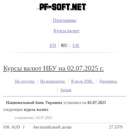
Программы
Курсы валют
EN
RU
UK
Курсы валют НБУ на 02.07.2025 г.
На сегодня
На компьютер
В виде XML
Динамика
Архив
Национальный банк Украины
установил на
02.07.2025
следующие
курсы валют
:
установлены c 02.07.2025
036
AUD
1
Австралійський долар
27.5379