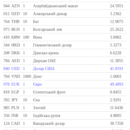
944
AZN
1
Азербайджанський манат
24.5951
012
DZD
10
Алжирський динар
3.2362
764
THB
10
Бат
12.9075
975
BGN
1
Болгарський лев
25.2622
410
KRW
100
Вона
3.0902
344
HKD
1
Гонконгівський долар
5.3273
208
DKK
1
Данська крона
6.6228
784
AED
1
Дирхам ОАЕ
11.3855
840
USD
1
Долар США
41.8191
704
VND
1000
Донг
1.6003
978
EUR
1
Євро
49.4093
818
EGP
1
Єгипетський фунт
0.8455
392
JPY
10
Єна
2.9291
985
PLN
1
Злотий
11.6436
356
INR
10
Індійська рупія
4.8895
124
CAD
1
Канадський долар
30.7358