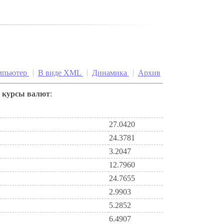
мпьютер
В виде XML
Динамика
Архив
е
курсы валют
:
27.0420
24.3781
3.2047
12.7960
24.7655
2.9903
5.2852
6.4907