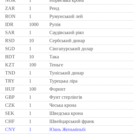
NOK
1
Норвезька крона
ZAR
1
Ренд
RON
1
Румунський лей
IDR
1000
Рупія
SAR
1
Саудівський ріял
RSD
10
Сербський динар
SGD
1
Сінгапурський долар
BDT
10
Така
KZT
100
Теньге
TND
1
Туніський динар
TRY
1
Турецька ліра
HUF
100
Форинт
GBP
1
Фунт стерлінгів
CZK
1
Чеська крона
SEK
1
Шведська крона
CHF
1
Швейцарський франк
CNY
1
Юань Женьміньбі