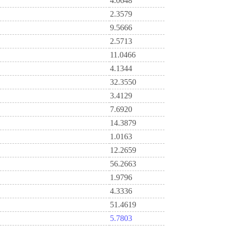
4.0648
2.3579
9.5666
2.5713
11.0466
4.1344
32.3550
3.4129
7.6920
14.3879
1.0163
12.2659
56.2663
1.9796
4.3336
51.4619
5.7803