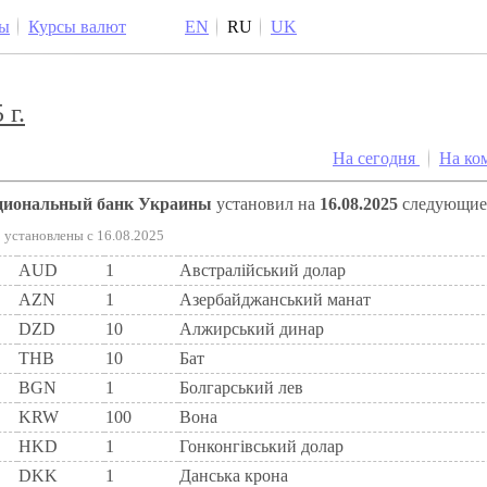
ы
Курсы валют
EN
RU
UK
 г.
На сегодня
На ко
ациональный банк Украины
установил на
16.08.2025
следующи
установлены c 16.08.2025
AUD
1
Австралійський долар
AZN
1
Азербайджанський манат
DZD
10
Алжирський динар
THB
10
Бат
BGN
1
Болгарський лев
KRW
100
Вона
HKD
1
Гонконгівський долар
DKK
1
Данська крона