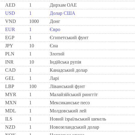
AED
1
Дирхам ОАЕ
USD
1
Долар США
VND
1000
Донг
EUR
1
Євро
EGP
1
Єгипетський фунт
JPY
10
Єна
PLN
1
Злотий
INR
10
Індійська рупія
CAD
1
Канадський долар
GEL
1
Ларi
LBP
100
Ліванський фунт
MYR
1
Малайзійський ринггіт
MXN
1
Мексиканське песо
MDL
1
Молдовський лей
ILS
1
Новий ізраїльський шекель
NZD
1
Новозеландський долар