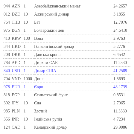
944
AZN
1
Азербайджанський манат
24.2657
012
DZD
10
Алжирський динар
3.1855
764
THB
10
Бат
12.7076
975
BGN
1
Болгарський лев
24.6410
410
KRW
100
Вона
2.9763
344
HKD
1
Гонконгівський долар
5.2776
208
DKK
1
Данська крона
6.4542
784
AED
1
Дирхам ОАЕ
11.2330
840
USD
1
Долар США
41.2589
704
VND
1000
Донг
1.5693
978
EUR
1
Євро
48.1739
818
EGP
1
Єгипетський фунт
0.8531
392
JPY
10
Єна
2.7965
985
PLN
1
Злотий
11.3330
356
INR
10
Індійська рупія
4.7234
124
CAD
1
Канадський долар
29.9086