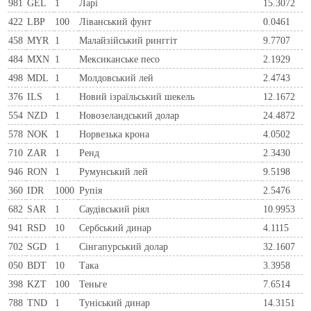
981
GEL
1
Ларi
15.3072
422
LBP
100
Ліванський фунт
0.0461
458
MYR
1
Малайзійський ринггіт
9.7707
484
MXN
1
Мексиканське песо
2.1929
498
MDL
1
Молдовський лей
2.4743
376
ILS
1
Новий ізраїльський шекель
12.1672
554
NZD
1
Новозеландський долар
24.4872
578
NOK
1
Норвезька крона
4.0502
710
ZAR
1
Ренд
2.3430
946
RON
1
Румунський лей
9.5198
360
IDR
1000
Рупія
2.5476
682
SAR
1
Саудівський ріял
10.9953
941
RSD
10
Сербський динар
4.1115
702
SGD
1
Сінгапурський долар
32.1607
050
BDT
10
Така
3.3958
398
KZT
100
Теньге
7.6514
788
TND
1
Туніський динар
14.3151