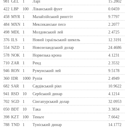
981
GEL
1
Ларi
15.2802
422
LBP
100
Ліванський фунт
0.0459
458
MYR
1
Малайзійський ринггіт
9.7797
484
MXN
1
Мексиканське песо
2.2077
498
MDL
1
Молдовський лей
2.4725
376
ILS
1
Новий ізраїльський шекель
12.3191
554
NZD
1
Новозеландський долар
24.4686
578
NOK
1
Норвезька крона
4.1231
710
ZAR
1
Ренд
2.3532
946
RON
1
Румунський лей
9.5178
360
IDR
1000
Рупія
2.4949
682
SAR
1
Саудівський ріял
10.9622
941
RSD
10
Сербський динар
4.1214
702
SGD
1
Сінгапурський долар
32.0953
050
BDT
10
Така
3.3834
398
KZT
100
Теньге
7.6642
788
TND
1
Туніський динар
14.1772