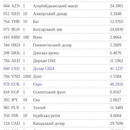
944
AZN
1
Азербайджанський манат
24.1861
012
DZD
10
Алжирський динар
3.1848
764
THB
10
Бат
12.9765
975
BGN
1
Болгарський лев
24.6930
410
KRW
100
Вона
2.9664
344
HKD
1
Гонконгівський долар
5.2809
208
DKK
1
Данська крона
6.4676
784
AED
1
Дирхам ОАЕ
11.1962
840
USD
1
Долар США
41.1237
704
VND
1000
Донг
1.5584
978
EUR
1
Євро
48.2916
818
EGP
1
Єгипетський фунт
0.8567
392
JPY
10
Єна
2.8027
985
PLN
1
Злотий
11.3489
356
INR
10
Індійська рупія
4.6664
124
CAD
1
Канадський долар
29.7696