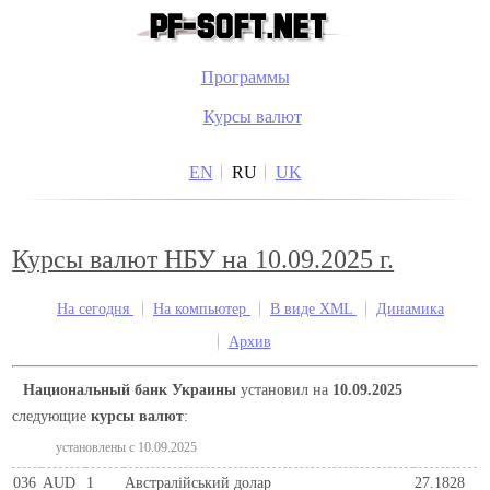
Программы
Курсы валют
EN
RU
UK
Курсы валют НБУ на 10.09.2025 г.
На сегодня
На компьютер
В виде XML
Динамика
Архив
Национальный банк Украины
установил на
10.09.2025
следующие
курсы валют
:
установлены c 10.09.2025
036
AUD
1
Австралійський долар
27.1828