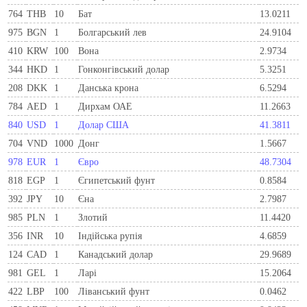
764
THB
10
Бат
13.0211
975
BGN
1
Болгарський лев
24.9104
410
KRW
100
Вона
2.9734
344
HKD
1
Гонконгівський долар
5.3251
208
DKK
1
Данська крона
6.5294
784
AED
1
Дирхам ОАЕ
11.2663
840
USD
1
Долар США
41.3811
704
VND
1000
Донг
1.5667
978
EUR
1
Євро
48.7304
818
EGP
1
Єгипетський фунт
0.8584
392
JPY
10
Єна
2.7987
985
PLN
1
Злотий
11.4420
356
INR
10
Індійська рупія
4.6859
124
CAD
1
Канадський долар
29.9689
981
GEL
1
Ларi
15.2064
422
LBP
100
Ліванський фунт
0.0462