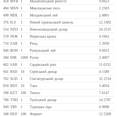
458
MYR
1
Малайзійський ринггіт
9.8423
484
MXN
1
Мексиканське песо
2.2503
498
MDL
1
Молдовський лей
2.4801
376
ILS
1
Новий ізраїльський шекель
12.3382
554
NZD
1
Новозеландський долар
24.2535
578
NOK
1
Норвезька крона
4.1662
710
ZAR
1
Ренд
2.3930
946
RON
1
Румунський лей
9.6023
360
IDR
1000
Рупія
2.4907
682
SAR
1
Саудівський ріял
11.0332
941
RSD
10
Сербський динар
4.1589
702
SGD
1
Сінгапурський долар
32.2534
050
BDT
10
Така
3.4054
398
KZT
100
Теньге
7.6147
788
TND
1
Туніський динар
14.2787
949
TRY
1
Турецька ліра
0.9998
348
HUF
100
Форинт
12.5208