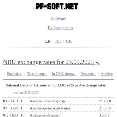
Software
Exchange rates
EN
RU
UK
NBU exchange rates for 23.09.2025 y.
For today
To computer
In XML format
Dynamics
Archive
National Bank of Ukraine
set on
23.09.2025
next
exchange rates
:
set from 23.09.2025
036
AUD
1
Австралійський долар
27.2908
944
AZN
1
Азербайджанський манат
24.3375
012
DZD
10
Алжирський динар
3.2061