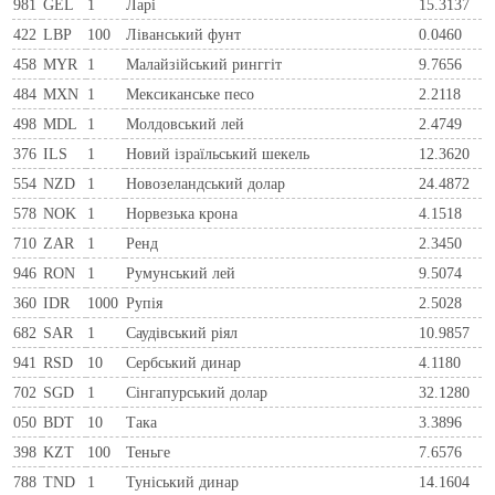
981
GEL
1
Ларi
15.3137
422
LBP
100
Ліванський фунт
0.0460
458
MYR
1
Малайзійський ринггіт
9.7656
484
MXN
1
Мексиканське песо
2.2118
498
MDL
1
Молдовський лей
2.4749
376
ILS
1
Новий ізраїльський шекель
12.3620
554
NZD
1
Новозеландський долар
24.4872
578
NOK
1
Норвезька крона
4.1518
710
ZAR
1
Ренд
2.3450
946
RON
1
Румунський лей
9.5074
360
IDR
1000
Рупія
2.5028
682
SAR
1
Саудівський ріял
10.9857
941
RSD
10
Сербський динар
4.1180
702
SGD
1
Сінгапурський долар
32.1280
050
BDT
10
Така
3.3896
398
KZT
100
Теньге
7.6576
788
TND
1
Туніський динар
14.1604