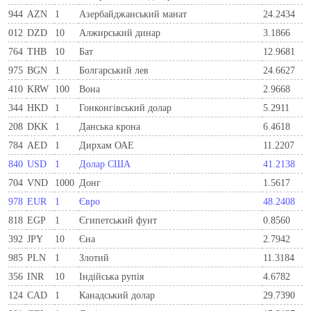
944
AZN
1
Азербайджанський манат
24.2434
012
DZD
10
Алжирський динар
3.1866
764
THB
10
Бат
12.9681
975
BGN
1
Болгарський лев
24.6627
410
KRW
100
Вона
2.9668
344
HKD
1
Гонконгівський долар
5.2911
208
DKK
1
Данська крона
6.4618
784
AED
1
Дирхам ОАЕ
11.2207
840
USD
1
Долар США
41.2138
704
VND
1000
Донг
1.5617
978
EUR
1
Євро
48.2408
818
EGP
1
Єгипетський фунт
0.8560
392
JPY
10
Єна
2.7942
985
PLN
1
Злотий
11.3184
356
INR
10
Індійська рупія
4.6782
124
CAD
1
Канадський долар
29.7390