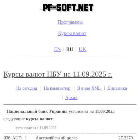
Программы
Курсы валют
EN
RU
UK
Курсы валют НБУ на 11.09.2025 г.
На сегодня
На компьютер
В виде XML
Динамика
Архив
Национальный банк Украины
установил на
11.09.2025
следующие
курсы валют
:
установлены c 11.09.2025
036
AUD
1
Австралійський долар
27.2279