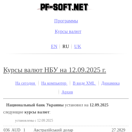
Программы
Курсы валют
EN
RU
UK
Курсы валют НБУ на 12.09.2025 г.
На сегодня
На компьютер
В виде XML
Динамика
Архив
Национальный банк Украины
установил на
12.09.2025
следующие
курсы валют
:
установлены c 12.09.2025
036
AUD
1
Австралійський долар
27.2829