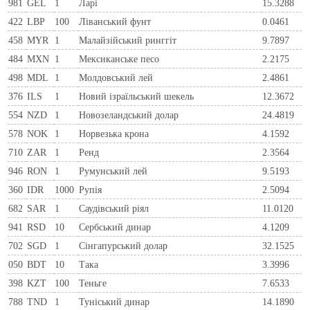
981
GEL
1
Ларi
15.3288
422
LBP
100
Ліванський фунт
0.0461
458
MYR
1
Малайзійський ринггіт
9.7897
484
MXN
1
Мексиканське песо
2.2175
498
MDL
1
Молдовський лей
2.4861
376
ILS
1
Новий ізраїльський шекель
12.3672
554
NZD
1
Новозеландський долар
24.4819
578
NOK
1
Норвезька крона
4.1592
710
ZAR
1
Ренд
2.3564
946
RON
1
Румунський лей
9.5193
360
IDR
1000
Рупія
2.5094
682
SAR
1
Саудівський ріял
11.0120
941
RSD
10
Сербський динар
4.1209
702
SGD
1
Сінгапурський долар
32.1525
050
BDT
10
Така
3.3996
398
KZT
100
Теньге
7.6533
788
TND
1
Туніський динар
14.1890