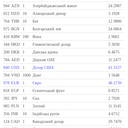
944
AZN
1
Азербайджанський манат
24.2987
012
DZD
10
Алжирський динар
3.1928
764
THB
10
Бат
12.9800
975
BGN
1
Болгарський лев
24.6864
410
KRW
100
Вона
2.9661
344
HKD
1
Гонконгівський долар
5.3030
208
DKK
1
Данська крона
6.4675
784
AED
1
Дирхам ОАЕ
11.2477
840
USD
1
Долар США
41.3127
704
VND
1000
Донг
1.5648
978
EUR
1
Євро
48.2739
818
EGP
1
Єгипетський фунт
0.8571
392
JPY
10
Єна
2.7920
985
PLN
1
Злотий
11.3145
356
INR
10
Індійська рупія
4.6712
124
CAD
1
Канадський долар
29.7470