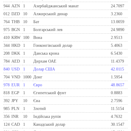
944
AZN
1
Азербайджанський манат
24.7097
012
DZD
10
Алжирський динар
3.2360
764
THB
10
Бат
13.0059
975
BGN
1
Болгарський лев
24.9890
410
KRW
100
Вона
2.9513
344
HKD
1
Гонконгівський долар
5.4063
208
DKK
1
Данська крона
6.5430
784
AED
1
Дирхам ОАЕ
11.4379
840
USD
1
Долар США
42.0115
704
VND
1000
Донг
1.5954
978
EUR
1
Євро
48.8657
818
EGP
1
Єгипетський фунт
0.8883
392
JPY
10
Єна
2.7596
985
PLN
1
Злотий
11.5154
356
INR
10
Індійська рупія
4.7632
124
CAD
1
Канадський долар
30.1547