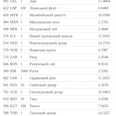
981
GEL
1
Ларi
15.4864
422
LBP
100
Ліванський фунт
0.0469
458
MYR
1
Малайзійський ринггіт
10.0300
484
MXN
1
Мексиканське песо
2.2765
498
MDL
1
Молдовський лей
2.4844
376
ILS
1
Новий ізраїльський шекель
12.9505
554
NZD
1
Новозеландський долар
24.2763
578
NOK
1
Норвезька крона
4.1987
710
ZAR
1
Ренд
2.4548
946
RON
1
Румунський лей
9.6110
360
IDR
1000
Рупія
2.5282
682
SAR
1
Саудівський ріял
11.2025
941
RSD
10
Сербський динар
4.1678
702
SGD
1
Сінгапурський долар
32.4463
050
BDT
10
Така
3.4398
398
KZT
100
Теньге
7.9433
788
TND
1
Туніський динар
14.3257