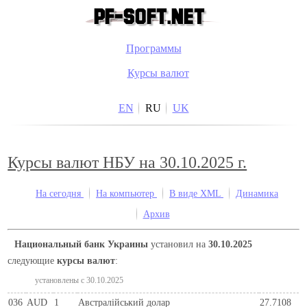
Программы
Курсы валют
EN
RU
UK
Курсы валют НБУ на 30.10.2025 г.
На сегодня
На компьютер
В виде XML
Динамика
Архив
Национальный банк Украины
установил на
30.10.2025
следующие
курсы валют
:
установлены c 30.10.2025
036
AUD
1
Австралійський долар
27.7108