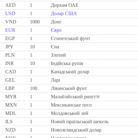
AED
1
Дирхам ОАЕ
USD
1
Долар США
VND
1000
Донг
EUR
1
Євро
EGP
1
Єгипетський фунт
JPY
10
Єна
PLN
1
Злотий
INR
10
Індійська рупія
CAD
1
Канадський долар
GEL
1
Ларi
LBP
100
Ліванський фунт
MYR
1
Малайзійський ринггіт
MXN
1
Мексиканське песо
MDL
1
Молдовський лей
ILS
1
Новий ізраїльський шекель
NZD
1
Новозеландський долар