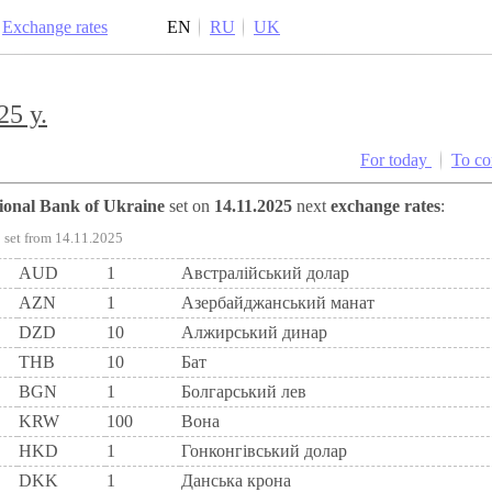
Exchange rates
EN
RU
UK
25 y.
For today
To c
tional Bank of Ukraine
set on
14.11.2025
next
exchange rates
:
set from 14.11.2025
AUD
1
Австралійський долар
AZN
1
Азербайджанський манат
DZD
10
Алжирський динар
THB
10
Бат
BGN
1
Болгарський лев
KRW
100
Вона
HKD
1
Гонконгівський долар
DKK
1
Данська крона