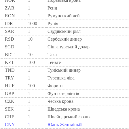
NOK
1
Норвезька крона
ZAR
1
Ренд
RON
1
Румунський лей
IDR
1000
Рупія
SAR
1
Саудівський ріял
RSD
10
Сербський динар
SGD
1
Сінгапурський долар
BDT
10
Така
KZT
100
Теньге
TND
1
Туніський динар
TRY
1
Турецька ліра
HUF
100
Форинт
GBP
1
Фунт стерлінгів
CZK
1
Чеська крона
SEK
1
Шведська крона
CHF
1
Швейцарський франк
CNY
1
Юань Женьміньбі