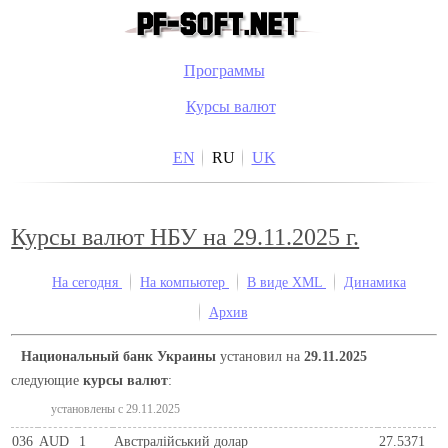
Программы
Курсы валют
EN
RU
UK
Курсы валют НБУ на 29.11.2025 г.
На сегодня
На компьютер
В виде XML
Динамика
Архив
Национальный банк Украины
установил на
29.11.2025
следующие
курсы валют
:
установлены c 29.11.2025
036
AUD
1
Австралійський долар
27.5371