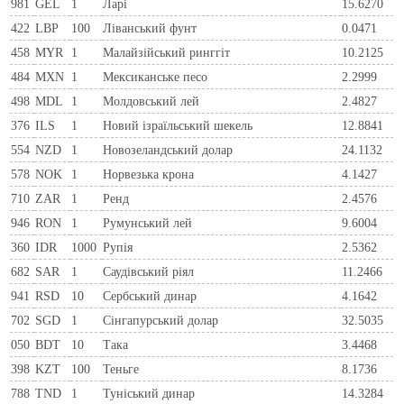
981
GEL
1
Ларi
15.6270
422
LBP
100
Ліванський фунт
0.0471
458
MYR
1
Малайзійський ринггіт
10.2125
484
MXN
1
Мексиканське песо
2.2999
498
MDL
1
Молдовський лей
2.4827
376
ILS
1
Новий ізраїльський шекель
12.8841
554
NZD
1
Новозеландський долар
24.1132
578
NOK
1
Норвезька крона
4.1427
710
ZAR
1
Ренд
2.4576
946
RON
1
Румунський лей
9.6004
360
IDR
1000
Рупія
2.5362
682
SAR
1
Саудівський ріял
11.2466
941
RSD
10
Сербський динар
4.1642
702
SGD
1
Сінгапурський долар
32.5035
050
BDT
10
Така
3.4468
398
KZT
100
Теньге
8.1736
788
TND
1
Туніський динар
14.3284