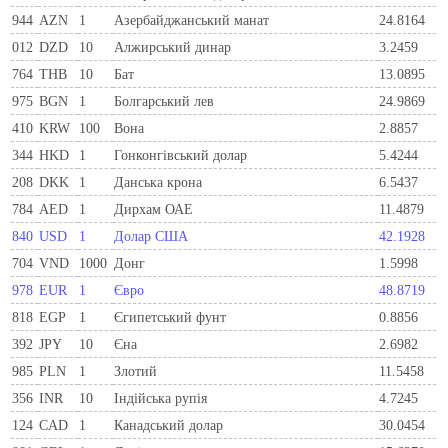
944
AZN
1
Азербайджанський манат
24.8164
012
DZD
10
Алжирський динар
3.2459
764
THB
10
Бат
13.0895
975
BGN
1
Болгарський лев
24.9869
410
KRW
100
Вона
2.8857
344
HKD
1
Гонконгівський долар
5.4244
208
DKK
1
Данська крона
6.5437
784
AED
1
Дирхам ОАЕ
11.4879
840
USD
1
Долар США
42.1928
704
VND
1000
Донг
1.5998
978
EUR
1
Євро
48.8719
818
EGP
1
Єгипетський фунт
0.8856
392
JPY
10
Єна
2.6982
985
PLN
1
Злотий
11.5458
356
INR
10
Індійська рупія
4.7245
124
CAD
1
Канадський долар
30.0454