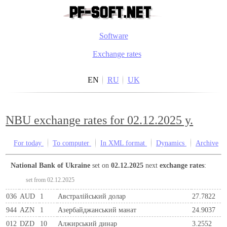
Software
Exchange rates
EN
RU
UK
NBU exchange rates for 02.12.2025 y.
For today
To computer
In XML format
Dynamics
Archive
National Bank of Ukraine
set on
02.12.2025
next
exchange rates
:
set from 02.12.2025
036
AUD
1
Австралійський долар
27.7822
944
AZN
1
Азербайджанський манат
24.9037
012
DZD
10
Алжирський динар
3.2552