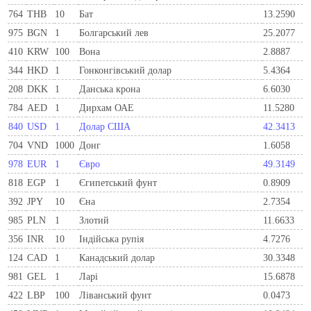
764
THB
10
Бат
13.2590
975
BGN
1
Болгарський лев
25.2077
410
KRW
100
Вона
2.8887
344
HKD
1
Гонконгівський долар
5.4364
208
DKK
1
Данська крона
6.6030
784
AED
1
Дирхам ОАЕ
11.5280
840
USD
1
Долар США
42.3413
704
VND
1000
Донг
1.6058
978
EUR
1
Євро
49.3149
818
EGP
1
Єгипетський фунт
0.8909
392
JPY
10
Єна
2.7354
985
PLN
1
Злотий
11.6633
356
INR
10
Індійська рупія
4.7276
124
CAD
1
Канадський долар
30.3348
981
GEL
1
Ларi
15.6878
422
LBP
100
Ліванський фунт
0.0473