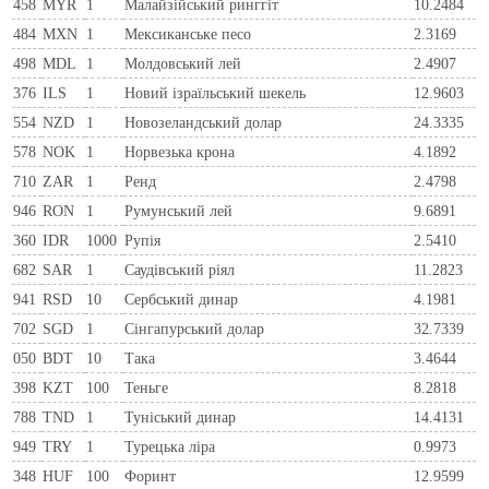
458
MYR
1
Малайзійський ринггіт
10.2484
484
MXN
1
Мексиканське песо
2.3169
498
MDL
1
Молдовський лей
2.4907
376
ILS
1
Новий ізраїльський шекель
12.9603
554
NZD
1
Новозеландський долар
24.3335
578
NOK
1
Норвезька крона
4.1892
710
ZAR
1
Ренд
2.4798
946
RON
1
Румунський лей
9.6891
360
IDR
1000
Рупія
2.5410
682
SAR
1
Саудівський ріял
11.2823
941
RSD
10
Сербський динар
4.1981
702
SGD
1
Сінгапурський долар
32.7339
050
BDT
10
Така
3.4644
398
KZT
100
Теньге
8.2818
788
TND
1
Туніський динар
14.4131
949
TRY
1
Турецька ліра
0.9973
348
HUF
100
Форинт
12.9599