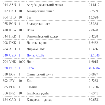
944
AZN
1
Азербайджанський манат
24.8117
012
DZD
10
Алжирський динар
3.2569
764
THB
10
Бат
13.3984
975
BGN
1
Болгарський лев
25.3881
410
KRW
100
Вона
2.8628
344
HKD
1
Гонконгівський долар
5.4228
208
DKK
1
Данська крона
6.6482
784
AED
1
Дирхам ОАЕ
11.4860
840
USD
1
Долар США
42.1848
704
VND
1000
Донг
1.6015
978
EUR
1
Євро
49.6684
818
EGP
1
Єгипетський фунт
0.8897
392
JPY
10
Єна
2.7283
985
PLN
1
Злотий
11.7687
356
INR
10
Індійська рупія
4.6341
124
CAD
1
Канадський долар
30.6531