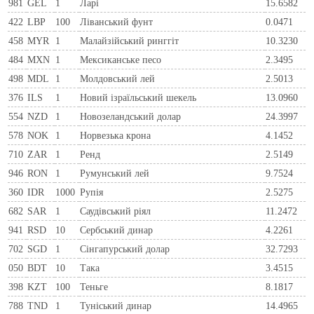
981
GEL
1
Ларi
15.6582
422
LBP
100
Ліванський фунт
0.0471
458
MYR
1
Малайзійський ринггіт
10.3230
484
MXN
1
Мексиканське песо
2.3495
498
MDL
1
Молдовський лей
2.5013
376
ILS
1
Новий ізраїльський шекель
13.0960
554
NZD
1
Новозеландський долар
24.3997
578
NOK
1
Норвезька крона
4.1452
710
ZAR
1
Ренд
2.5149
946
RON
1
Румунський лей
9.7524
360
IDR
1000
Рупія
2.5275
682
SAR
1
Саудівський ріял
11.2472
941
RSD
10
Сербський динар
4.2261
702
SGD
1
Сінгапурський долар
32.7293
050
BDT
10
Така
3.4515
398
KZT
100
Теньге
8.1817
788
TND
1
Туніський динар
14.4965