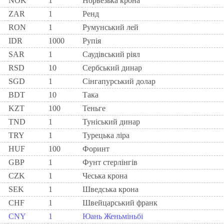
NOK
1
Норвезька крона
ZAR
1
Ренд
RON
1
Румунський лей
IDR
1000
Рупія
SAR
1
Саудівський ріял
RSD
10
Сербський динар
SGD
1
Сінгапурський долар
BDT
10
Така
KZT
100
Теньге
TND
1
Туніський динар
TRY
1
Турецька ліра
HUF
100
Форинт
GBP
1
Фунт стерлінгів
CZK
1
Чеська крона
SEK
1
Шведська крона
CHF
1
Швейцарський франк
CNY
1
Юань Женьміньбі