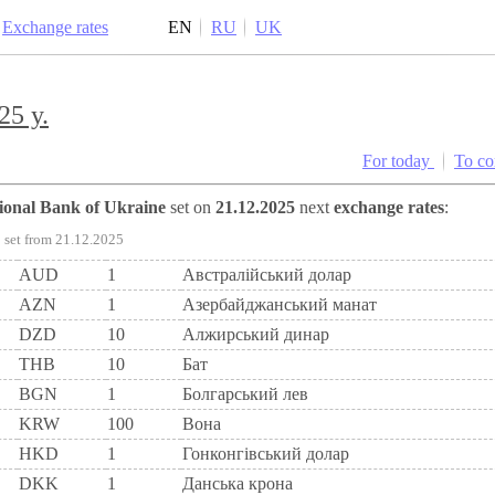
Exchange rates
EN
RU
UK
25 y.
For today
To c
tional Bank of Ukraine
set on
21.12.2025
next
exchange rates
:
set from 21.12.2025
AUD
1
Австралійський долар
AZN
1
Азербайджанський манат
DZD
10
Алжирський динар
THB
10
Бат
BGN
1
Болгарський лев
KRW
100
Вона
HKD
1
Гонконгівський долар
DKK
1
Данська крона