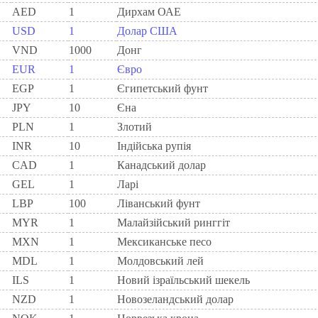
AED
1
Дирхам ОАЕ
USD
1
Долар США
VND
1000
Донг
EUR
1
Євро
EGP
1
Єгипетський фунт
JPY
10
Єна
PLN
1
Злотий
INR
10
Індійська рупія
CAD
1
Канадський долар
GEL
1
Ларi
LBP
100
Ліванський фунт
MYR
1
Малайзійський ринггіт
MXN
1
Мексиканське песо
MDL
1
Молдовський лей
ILS
1
Новий ізраїльський шекель
NZD
1
Новозеландський долар