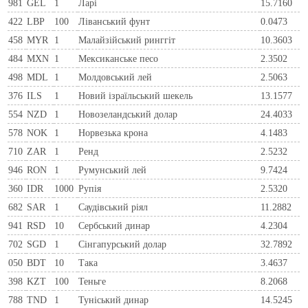
981
GEL
1
Ларi
15.7160
422
LBP
100
Ліванський фунт
0.0473
458
MYR
1
Малайзійський ринггіт
10.3603
484
MXN
1
Мексиканське песо
2.3502
498
MDL
1
Молдовський лей
2.5063
376
ILS
1
Новий ізраїльський шекель
13.1577
554
NZD
1
Новозеландський долар
24.4033
578
NOK
1
Норвезька крона
4.1483
710
ZAR
1
Ренд
2.5232
946
RON
1
Румунський лей
9.7424
360
IDR
1000
Рупія
2.5320
682
SAR
1
Саудівський ріял
11.2882
941
RSD
10
Сербський динар
4.2304
702
SGD
1
Сінгапурський долар
32.7892
050
BDT
10
Така
3.4637
398
KZT
100
Теньге
8.2068
788
TND
1
Туніський динар
14.5245