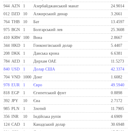
944
AZN
1
Азербайджанський манат
24.9014
012
DZD
10
Алжирський динар
3.2661
764
THB
10
Бат
13.4597
975
BGN
1
Болгарський лев
25.3608
410
KRW
100
Вона
2.8667
344
HKD
1
Гонконгівський долар
5.4407
208
DKK
1
Данська крона
6.6381
784
AED
1
Дирхам ОАЕ
11.5273
840
USD
1
Долар США
42.3374
704
VND
1000
Донг
1.6082
978
EUR
1
Євро
49.5940
818
EGP
1
Єгипетський фунт
0.8898
392
JPY
10
Єна
2.7172
985
PLN
1
Злотий
11.7905
356
INR
10
Індійська рупія
4.6909
124
CAD
1
Канадський долар
30.6948