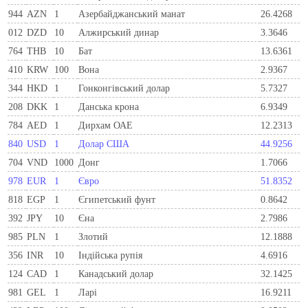
944
AZN
1
Азербайджанський манат
26.4268
012
DZD
10
Алжирський динар
3.3646
764
THB
10
Бат
13.6361
410
KRW
100
Вона
2.9367
344
HKD
1
Гонконгівський долар
5.7327
208
DKK
1
Данська крона
6.9349
784
AED
1
Дирхам ОАЕ
12.2313
840
USD
1
Долар США
44.9256
704
VND
1000
Донг
1.7066
978
EUR
1
Євро
51.8352
818
EGP
1
Єгипетський фунт
0.8642
392
JPY
10
Єна
2.7986
985
PLN
1
Злотий
12.1888
356
INR
10
Індійська рупія
4.6916
124
CAD
1
Канадський долар
32.1425
981
GEL
1
Ларi
16.9211