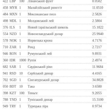
422
LBP
100
Ліванський фунт
0.0502
458
MYR
1
Малайзійський ринггіт
11.0510
484
MXN
1
Мексиканське песо
2.5826
498
MDL
1
Молдовський лей
2.5804
376
ILS
1
Новий ізраїльський шекель
15.1822
554
NZD
1
Новозеландський долар
25.9940
578
NOK
1
Норвезька крона
4.7176
710
ZAR
1
Ренд
2.7217
946
RON
1
Румунський лей
9.8931
360
IDR
1000
Рупія
2.4974
682
SAR
1
Саудівський ріял
11.9684
941
RSD
10
Сербський динар
4.4165
702
SGD
1
Сінгапурський долар
34.8828
050
BDT
10
Така
3.6580
398
KZT
100
Теньге
9.2055
788
TND
1
Туніський динар
15.3100
949
TRY
1
Турецька ліра
0.9734