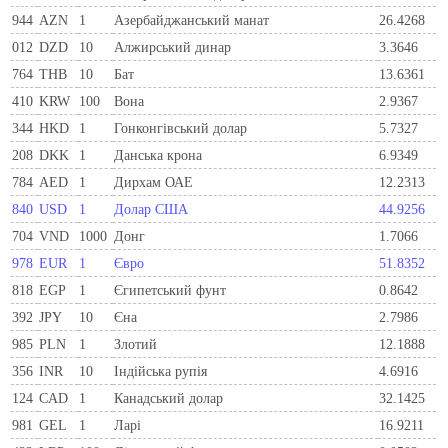
944
AZN
1
Азербайджанський манат
26.4268
012
DZD
10
Алжирський динар
3.3646
764
THB
10
Бат
13.6361
410
KRW
100
Вона
2.9367
344
HKD
1
Гонконгівський долар
5.7327
208
DKK
1
Данська крона
6.9349
784
AED
1
Дирхам ОАЕ
12.2313
840
USD
1
Долар США
44.9256
704
VND
1000
Донг
1.7066
978
EUR
1
Євро
51.8352
818
EGP
1
Єгипетський фунт
0.8642
392
JPY
10
Єна
2.7986
985
PLN
1
Злотий
12.1888
356
INR
10
Індійська рупія
4.6916
124
CAD
1
Канадський долар
32.1425
981
GEL
1
Ларi
16.9211