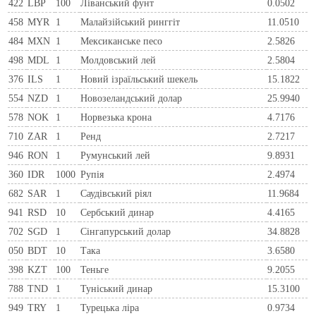
422
LBP
100
Ліванський фунт
0.0502
458
MYR
1
Малайзійський ринггіт
11.0510
484
MXN
1
Мексиканське песо
2.5826
498
MDL
1
Молдовський лей
2.5804
376
ILS
1
Новий ізраїльський шекель
15.1822
554
NZD
1
Новозеландський долар
25.9940
578
NOK
1
Норвезька крона
4.7176
710
ZAR
1
Ренд
2.7217
946
RON
1
Румунський лей
9.8931
360
IDR
1000
Рупія
2.4974
682
SAR
1
Саудівський ріял
11.9684
941
RSD
10
Сербський динар
4.4165
702
SGD
1
Сінгапурський долар
34.8828
050
BDT
10
Така
3.6580
398
KZT
100
Теньге
9.2055
788
TND
1
Туніський динар
15.3100
949
TRY
1
Турецька ліра
0.9734