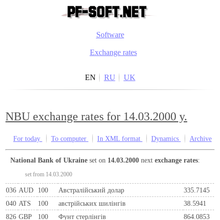
Software
Exchange rates
EN
RU
UK
NBU exchange rates for 14.03.2000 y.
For today
To computer
In XML format
Dynamics
Archive
National Bank of Ukraine
set on
14.03.2000
next
exchange rates
:
set from 14.03.2000
036
AUD
100
Австралійський долар
335.7145
040
ATS
100
австрiйських шилiнгiв
38.5941
826
GBP
100
Фунт стерлінгів
864.0853