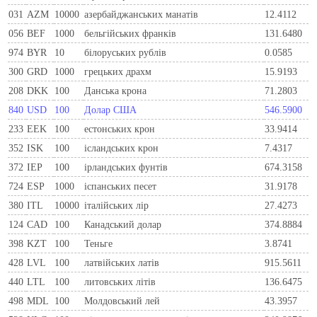
031
AZM
10000
азербайджанських манатів
12.4112
056
BEF
1000
бельгiйських франкiв
131.6480
974
BYR
10
білоруських рублів
0.0585
300
GRD
1000
грецьких драхм
15.9193
208
DKK
100
Данська крона
71.2803
840
USD
100
Долар США
546.5900
233
EEK
100
естонських крон
33.9414
352
ISK
100
ісландських крон
7.4317
372
IEP
100
iрландських фунтiв
674.3158
724
ESP
1000
iспанських песет
31.9178
380
ITL
10000
iталiйських лiр
27.4273
124
CAD
100
Канадський долар
374.8884
398
KZT
100
Теньге
3.8741
428
LVL
100
латвійських латів
915.5611
440
LTL
100
литовських літів
136.6475
498
MDL
100
Молдовський лей
43.3957