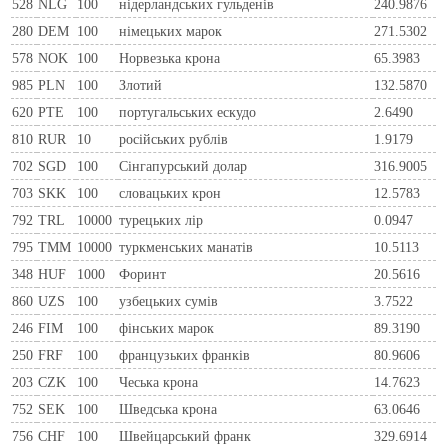
528
NLG
100
нiдерландських гульденiв
240.9876
280
DEM
100
нiмецьких марок
271.5302
578
NOK
100
Норвезька крона
65.3983
985
PLN
100
Злотий
132.5870
620
PTE
100
португальських ескудо
2.6490
810
RUR
10
росiйських рублiв
1.9179
702
SGD
100
Сінгапурський долар
316.9005
703
SKK
100
словацьких крон
12.5783
792
TRL
10000
турецьких лір
0.0947
795
TMM
10000
туркменських манатів
10.5113
348
HUF
1000
Форинт
20.5616
860
UZS
100
узбецьких сумів
3.7522
246
FIM
100
фiнських марок
89.3190
250
FRF
100
французьких франкiв
80.9606
203
CZK
100
Чеська крона
14.7623
752
SEK
100
Шведська крона
63.0646
756
CHF
100
Швейцарський франк
329.6914