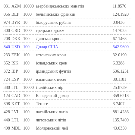
031
AZM
10000
азербайджанських манатів
11.8576
056
BEF
1000
бельгiйських франкiв
124.1920
974
BYR
10
білоруських рублів
0.0436
300
GRD
1000
грецьких драхм
14.7025
208
DKK
100
Данська крона
67.1468
840
USD
100
Долар США
542.9600
233
EEK
100
естонських крон
32.0190
352
ISK
100
ісландських крон
6.3288
372
IEP
100
iрландських фунтiв
636.1251
724
ESP
1000
iспанських песет
30.1101
380
ITL
10000
iталiйських лiр
25.8739
124
CAD
100
Канадський долар
359.6218
398
KZT
100
Теньге
3.7407
428
LVL
100
латвійських латів
881.4286
440
LTL
100
литовських літів
135.7400
498
MDL
100
Молдовський лей
43.0350