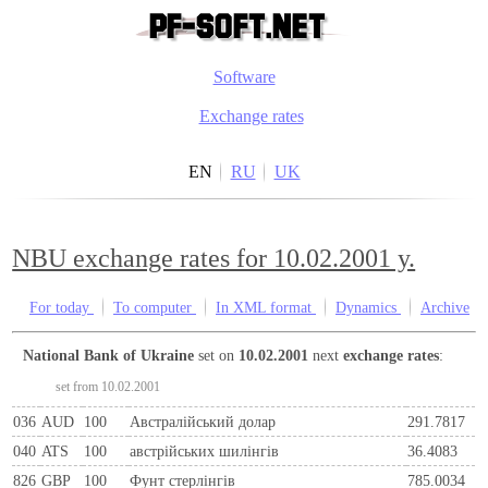
Software
Exchange rates
EN
RU
UK
NBU exchange rates for 10.02.2001 y.
For today
To computer
In XML format
Dynamics
Archive
National Bank of Ukraine
set on
10.02.2001
next
exchange rates
:
set from 10.02.2001
036
AUD
100
Австралійський долар
291.7817
040
ATS
100
австрiйських шилiнгiв
36.4083
826
GBP
100
Фунт стерлінгів
785.0034