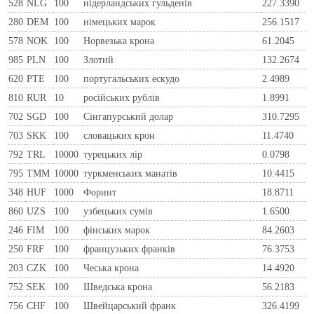
528
NLG
100
нiдерландських гульденiв
227.3390
280
DEM
100
нiмецьких марок
256.1517
578
NOK
100
Норвезька крона
61.2045
985
PLN
100
Злотий
132.2674
620
PTE
100
португальських ескудо
2.4989
810
RUR
10
росiйських рублiв
1.8991
702
SGD
100
Сінгапурський долар
310.7295
703
SKK
100
словацьких крон
11.4740
792
TRL
10000
турецьких лір
0.0798
795
TMM
10000
туркменських манатів
10.4415
348
HUF
1000
Форинт
18.8711
860
UZS
100
узбецьких сумів
1.6500
246
FIM
100
фiнських марок
84.2603
250
FRF
100
французьких франкiв
76.3753
203
CZK
100
Чеська крона
14.4920
752
SEK
100
Шведська крона
56.2183
756
CHF
100
Швейцарський франк
326.4199