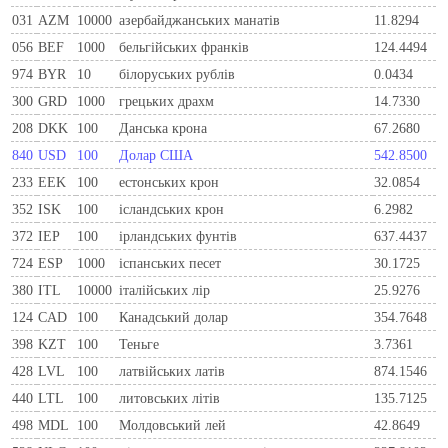
031
AZM
10000
азербайджанських манатів
11.8294
056
BEF
1000
бельгiйських франкiв
124.4494
974
BYR
10
білоруських рублів
0.0434
300
GRD
1000
грецьких драхм
14.7330
208
DKK
100
Данська крона
67.2680
840
USD
100
Долар США
542.8500
233
EEK
100
естонських крон
32.0854
352
ISK
100
ісландських крон
6.2982
372
IEP
100
iрландських фунтiв
637.4437
724
ESP
1000
iспанських песет
30.1725
380
ITL
10000
iталiйських лiр
25.9276
124
CAD
100
Канадський долар
354.7648
398
KZT
100
Теньге
3.7361
428
LVL
100
латвійських латів
874.1546
440
LTL
100
литовських літів
135.7125
498
MDL
100
Молдовський лей
42.8649