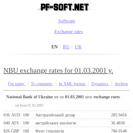
Software
Exchange rates
EN
RU
UK
NBU exchange rates for 01.03.2001 y.
For today
To computer
In XML format
Dynamics
Archive
National Bank of Ukraine
set on
01.03.2001
next
exchange rates
:
set from 01.03.2001
036
AUD
100
Австралійський долар
285.9416
040
ATS
100
австрiйських шилiнгiв
36.4838
826
GBP
100
Фунт стерлінгів
786.0148