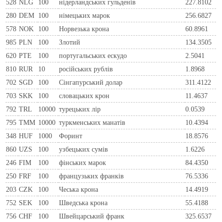
528
NLG
100
нiдерландських гульденiв
227.8102
280
DEM
100
нiмецьких марок
256.6827
578
NOK
100
Норвезька крона
60.8961
985
PLN
100
Злотий
134.3505
620
PTE
100
португальських ескудо
2.5041
810
RUR
10
росiйських рублiв
1.8968
702
SGD
100
Сінгапурський долар
311.4122
703
SKK
100
словацьких крон
11.4637
792
TRL
10000
турецьких лір
0.0539
795
TMM
10000
туркменських манатів
10.4394
348
HUF
1000
Форинт
18.8576
860
UZS
100
узбецьких сумів
1.6226
246
FIM
100
фiнських марок
84.4350
250
FRF
100
французьких франкiв
76.5336
203
CZK
100
Чеська крона
14.4919
752
SEK
100
Шведська крона
55.4188
756
CHF
100
Швейцарський франк
325.6537