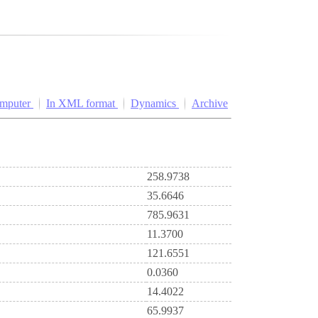
omputer
In XML format
Dynamics
Archive
258.9738
35.6646
785.9631
11.3700
121.6551
0.0360
14.4022
65.9937