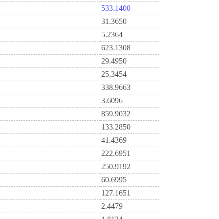
533.1400
31.3650
5.2364
623.1308
29.4950
25.3454
338.9663
3.6096
859.9032
133.2850
41.4369
222.6951
250.9192
60.6995
127.1651
2.4479