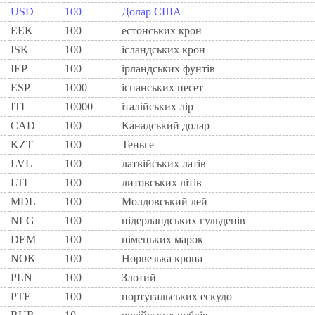
USD
100
Долар США
EEK
100
естонських крон
ISK
100
ісландських крон
IEP
100
iрландських фунтiв
ESP
1000
iспанських песет
ITL
10000
iталiйських лiр
CAD
100
Канадський долар
KZT
100
Теньге
LVL
100
латвійських латів
LTL
100
литовських літів
MDL
100
Молдовський лей
NLG
100
нiдерландських гульденiв
DEM
100
нiмецьких марок
NOK
100
Норвезька крона
PLN
100
Злотий
PTE
100
португальських ескудо