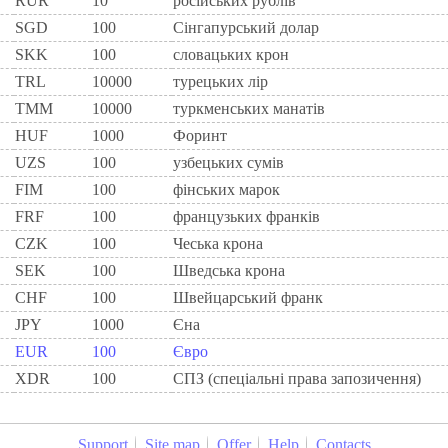
RUR
10
росiйських рублiв
SGD
100
Сінгапурський долар
SKK
100
словацьких крон
TRL
10000
турецьких лір
TMM
10000
туркменських манатів
HUF
1000
Форинт
UZS
100
узбецьких сумів
FIM
100
фiнських марок
FRF
100
французьких франкiв
CZK
100
Чеська крона
SEK
100
Шведська крона
CHF
100
Швейцарський франк
JPY
1000
Єна
EUR
100
Євро
XDR
100
СПЗ (спеціальні права запозичення)
Support
Site map
Offer
Help
Contacts