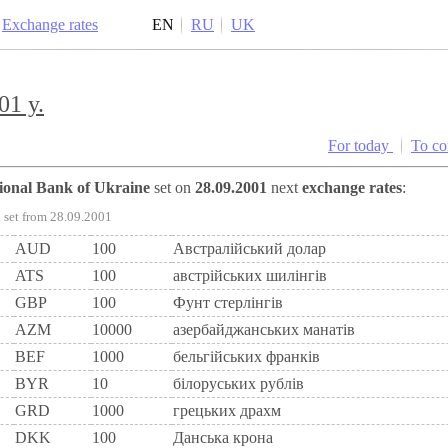
Exchange rates
EN
RU
UK
01 y.
For today
To c
tional Bank of Ukraine
set on
28.09.2001
next
exchange rates
:
set from 28.09.2001
AUD
100
Австралійський долар
ATS
100
австрiйських шилiнгiв
GBP
100
Фунт стерлінгів
AZM
10000
азербайджанських манатів
BEF
1000
бельгiйських франкiв
BYR
10
білоруських рублів
GRD
1000
грецьких драхм
DKK
100
Данська крона