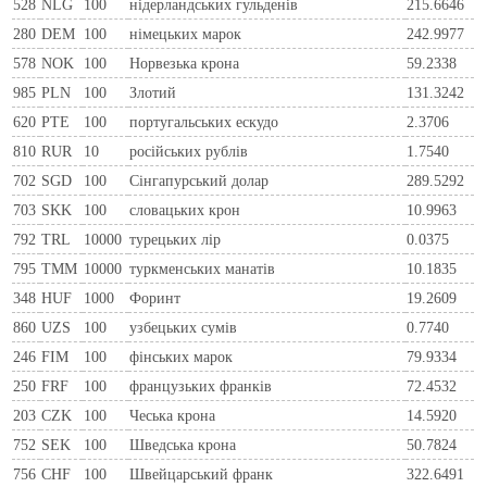
528
NLG
100
нiдерландських гульденiв
215.6646
280
DEM
100
нiмецьких марок
242.9977
578
NOK
100
Норвезька крона
59.2338
985
PLN
100
Злотий
131.3242
620
PTE
100
португальських ескудо
2.3706
810
RUR
10
росiйських рублiв
1.7540
702
SGD
100
Сінгапурський долар
289.5292
703
SKK
100
словацьких крон
10.9963
792
TRL
10000
турецьких лір
0.0375
795
TMM
10000
туркменських манатів
10.1835
348
HUF
1000
Форинт
19.2609
860
UZS
100
узбецьких сумів
0.7740
246
FIM
100
фiнських марок
79.9334
250
FRF
100
французьких франкiв
72.4532
203
CZK
100
Чеська крона
14.5920
752
SEK
100
Шведська крона
50.7824
756
CHF
100
Швейцарський франк
322.6491