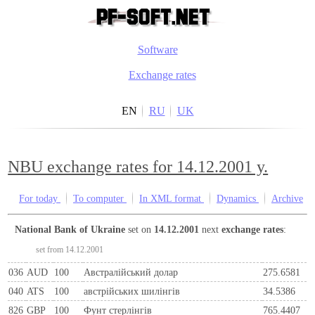
Software
Exchange rates
EN
RU
UK
NBU exchange rates for 14.12.2001 y.
For today
To computer
In XML format
Dynamics
Archive
National Bank of Ukraine
set on
14.12.2001
next
exchange rates
:
set from 14.12.2001
036
AUD
100
Австралійський долар
275.6581
040
ATS
100
австрiйських шилiнгiв
34.5386
826
GBP
100
Фунт стерлінгів
765.4407