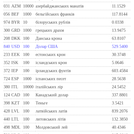
031
AZM
10000
азербайджанських манатів
11.1529
056
BEF
1000
бельгiйських франкiв
117.8144
974
BYR
10
білоруських рублів
0.0338
300
GRD
1000
грецьких драхм
13.9475
208
DKK
100
Данська крона
63.8107
840
USD
100
Долар США
529.5400
233
EEK
100
естонських крон
30.3748
352
ISK
100
ісландських крон
5.0646
372
IEP
100
iрландських фунтiв
603.4584
724
ESP
1000
iспанських песет
28.5638
380
ITL
10000
iталiйських лiр
24.5452
124
CAD
100
Канадський долар
337.8801
398
KZT
100
Теньге
3.5421
428
LVL
100
латвійських латів
839.2076
440
LTL
100
литовських літів
132.3850
498
MDL
100
Молдовський лей
40.4346