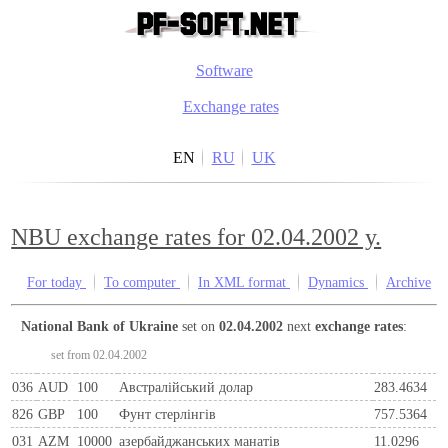
Software
Exchange rates
EN
RU
UK
NBU exchange rates for 02.04.2002 y.
For today
To computer
In XML format
Dynamics
Archive
National Bank of Ukraine
set on
02.04.2002
next
exchange rates
:
set from 02.04.2002
036
AUD
100
Австралійський долар
283.4634
826
GBP
100
Фунт стерлінгів
757.5364
031
AZM
10000
азербайджанських манатів
11.0296