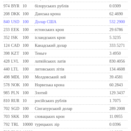
974
BYR
10
білоруських рублів
0.0309
208
DKK
100
Данська крона
62.4690
840
USD
100
Долар США
532.2900
233
EEK
100
естонських крон
29.6786
352
ISK
100
ісландських крон
5.3235
124
CAD
100
Канадський долар
333.5271
398
KZT
100
Теньге
3.4950
428
LVL
100
латвійських латів
830.4056
440
LTL
100
литовських літів
134.4608
498
MDL
100
Молдовський лей
39.4581
578
NOK
100
Норвезька крона
60.2843
985
PLN
100
Злотий
129.3437
810
RUR
10
росiйських рублiв
1.7075
702
SGD
100
Сінгапурський долар
289.2008
703
SKK
100
словацьких крон
11.0955
792
TRL
10000
турецьких лір
0.0396