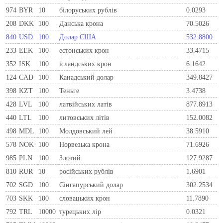
974
BYR
10
білоруських рублів
0.0293
208
DKK
100
Данська крона
70.5026
840
USD
100
Долар США
532.8800
233
EEK
100
естонських крон
33.4715
352
ISK
100
ісландських крон
6.1642
124
CAD
100
Канадський долар
349.8427
398
KZT
100
Теньге
3.4738
428
LVL
100
латвійських латів
877.8913
440
LTL
100
литовських літів
152.0082
498
MDL
100
Молдовський лей
38.5910
578
NOK
100
Норвезька крона
71.6926
985
PLN
100
Злотий
127.9287
810
RUR
10
росiйських рублiв
1.6901
702
SGD
100
Сінгапурський долар
302.2534
703
SKK
100
словацьких крон
11.7890
792
TRL
10000
турецьких лір
0.0321