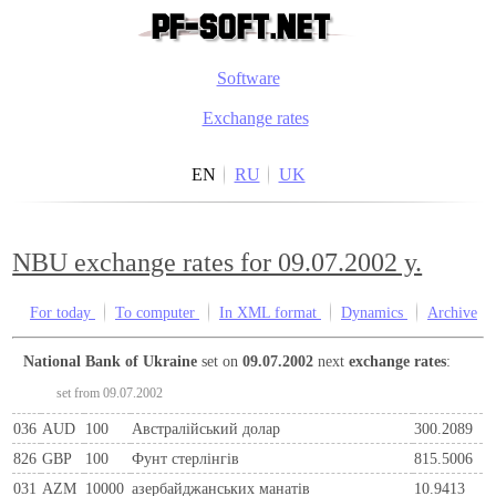
Software
Exchange rates
EN
RU
UK
NBU exchange rates for 09.07.2002 y.
For today
To computer
In XML format
Dynamics
Archive
National Bank of Ukraine
set on
09.07.2002
next
exchange rates
:
set from 09.07.2002
036
AUD
100
Австралійський долар
300.2089
826
GBP
100
Фунт стерлінгів
815.5006
031
AZM
10000
азербайджанських манатів
10.9413