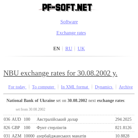
Software
Exchange rates
EN
RU
UK
NBU exchange rates for 30.08.2002 y.
For today
To computer
In XML format
Dynamics
Archive
National Bank of Ukraine
set on
30.08.2002
next
exchange rates
:
set from 30.08.2002
036
AUD
100
Австралійський долар
294.2025
826
GBP
100
Фунт стерлінгів
821.8126
031
AZM
10000
азербайджанських манатів
10.8828