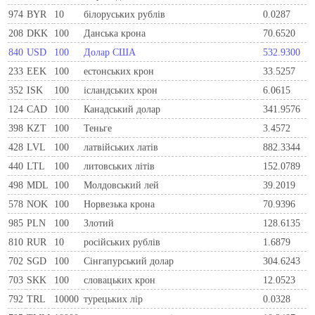
974
BYR
10
білоруських рублів
0.0287
208
DKK
100
Данська крона
70.6520
840
USD
100
Долар США
532.9300
233
EEK
100
естонських крон
33.5257
352
ISK
100
ісландських крон
6.0615
124
CAD
100
Канадський долар
341.9576
398
KZT
100
Теньге
3.4572
428
LVL
100
латвійських латів
882.3344
440
LTL
100
литовських літів
152.0789
498
MDL
100
Молдовський лей
39.2019
578
NOK
100
Норвезька крона
70.9396
985
PLN
100
Злотий
128.6135
810
RUR
10
росiйських рублiв
1.6879
702
SGD
100
Сінгапурський долар
304.6243
703
SKK
100
словацьких крон
12.0523
792
TRL
10000
турецьких лір
0.0328