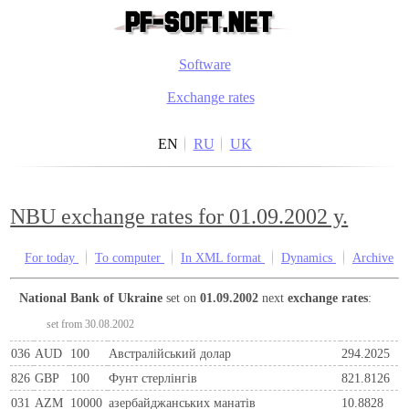
Software
Exchange rates
EN
RU
UK
NBU exchange rates for 01.09.2002 y.
For today
To computer
In XML format
Dynamics
Archive
National Bank of Ukraine
set on
01.09.2002
next
exchange rates
:
set from 30.08.2002
036
AUD
100
Австралійський долар
294.2025
826
GBP
100
Фунт стерлінгів
821.8126
031
AZM
10000
азербайджанських манатів
10.8828