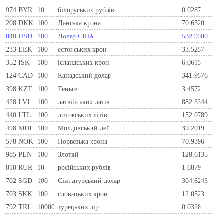
974
BYR
10
білоруських рублів
0.0287
208
DKK
100
Данська крона
70.6520
840
USD
100
Долар США
532.9300
233
EEK
100
естонських крон
33.5257
352
ISK
100
ісландських крон
6.0615
124
CAD
100
Канадський долар
341.9576
398
KZT
100
Теньге
3.4572
428
LVL
100
латвійських латів
882.3344
440
LTL
100
литовських літів
152.0789
498
MDL
100
Молдовський лей
39.2019
578
NOK
100
Норвезька крона
70.9396
985
PLN
100
Злотий
128.6135
810
RUR
10
росiйських рублiв
1.6879
702
SGD
100
Сінгапурський долар
304.6243
703
SKK
100
словацьких крон
12.0523
792
TRL
10000
турецьких лір
0.0328