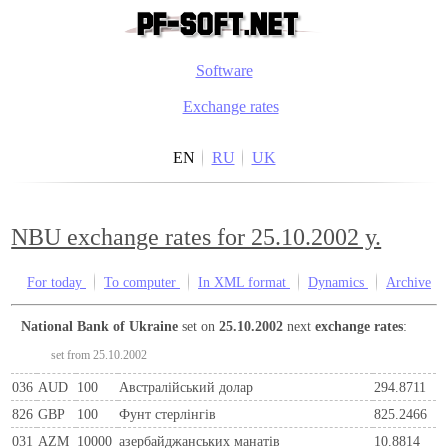
Software
Exchange rates
EN
RU
UK
NBU exchange rates for 25.10.2002 y.
For today
To computer
In XML format
Dynamics
Archive
National Bank of Ukraine
set on
25.10.2002
next
exchange rates
:
set from 25.10.2002
036
AUD
100
Австралійський долар
294.8711
826
GBP
100
Фунт стерлінгів
825.2466
031
AZM
10000
азербайджанських манатів
10.8814