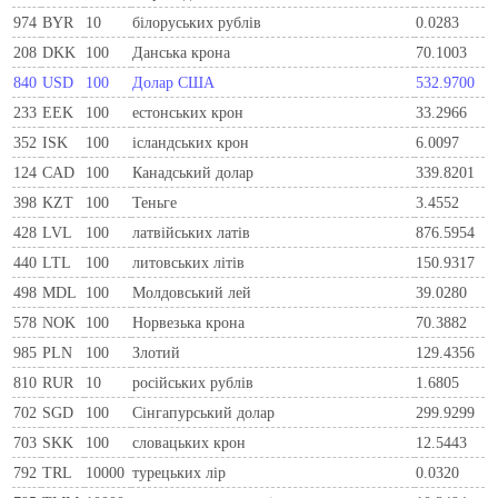
974
BYR
10
білоруських рублів
0.0283
208
DKK
100
Данська крона
70.1003
840
USD
100
Долар США
532.9700
233
EEK
100
естонських крон
33.2966
352
ISK
100
ісландських крон
6.0097
124
CAD
100
Канадський долар
339.8201
398
KZT
100
Теньге
3.4552
428
LVL
100
латвійських латів
876.5954
440
LTL
100
литовських літів
150.9317
498
MDL
100
Молдовський лей
39.0280
578
NOK
100
Норвезька крона
70.3882
985
PLN
100
Злотий
129.4356
810
RUR
10
росiйських рублiв
1.6805
702
SGD
100
Сінгапурський долар
299.9299
703
SKK
100
словацьких крон
12.5443
792
TRL
10000
турецьких лір
0.0320