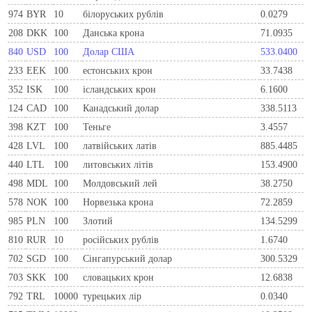
974
BYR
10
білоруських рублів
0.0279
208
DKK
100
Данська крона
71.0935
840
USD
100
Долар США
533.0400
233
EEK
100
естонських крон
33.7438
352
ISK
100
ісландських крон
6.1600
124
CAD
100
Канадський долар
338.5113
398
KZT
100
Теньге
3.4557
428
LVL
100
латвійських латів
885.4485
440
LTL
100
литовських літів
153.4900
498
MDL
100
Молдовський лей
38.2750
578
NOK
100
Норвезька крона
72.2859
985
PLN
100
Злотий
134.5299
810
RUR
10
росiйських рублiв
1.6740
702
SGD
100
Сінгапурський долар
300.5329
703
SKK
100
словацьких крон
12.6838
792
TRL
10000
турецьких лір
0.0340