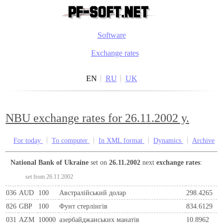
Software
Exchange rates
EN
RU
UK
NBU exchange rates for 26.11.2002 y.
For today
To computer
In XML format
Dynamics
Archive
National Bank of Ukraine
set on
26.11.2002
next
exchange rates
:
set from 26.11.2002
036
AUD
100
Австралійський долар
298.4265
826
GBP
100
Фунт стерлінгів
834.6129
031
AZM
10000
азербайджанських манатів
10.8962