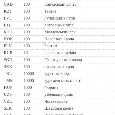
CAD
100
Канадський долар
KZT
100
Теньге
LVL
100
латвійських латів
LTL
100
литовських літів
MDL
100
Молдовський лей
NOK
100
Норвезька крона
PLN
100
Злотий
RUR
10
росiйських рублiв
SGD
100
Сінгапурський долар
SKK
100
словацьких крон
TRL
10000
турецьких лір
TMM
10000
туркменських манатів
HUF
1000
Форинт
UZS
100
узбецьких сумів
CZK
100
Чеська крона
SEK
100
Шведська крона