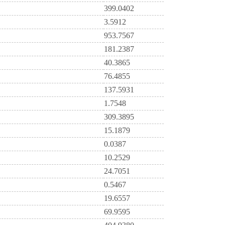
399.0402
3.5912
953.7567
181.2387
40.3865
76.4855
137.5931
1.7548
309.3895
15.1879
0.0387
10.2529
24.7051
0.5467
19.6557
69.9595