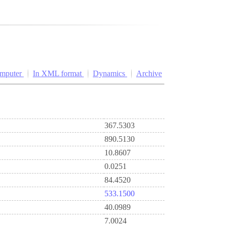
omputer
In XML format
Dynamics
Archive
367.5303
890.5130
10.8607
0.0251
84.4520
533.1500
40.0989
7.0024