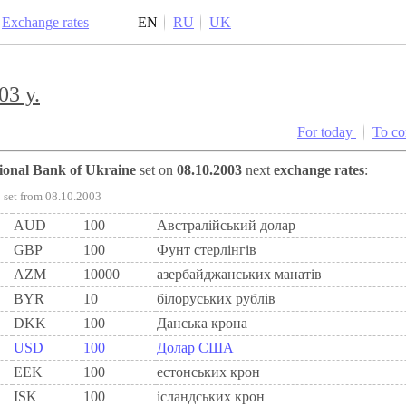
Exchange rates
EN
RU
UK
03 y.
For today
To c
tional Bank of Ukraine
set on
08.10.2003
next
exchange rates
:
set from 08.10.2003
AUD
100
Австралійський долар
GBP
100
Фунт стерлінгів
AZM
10000
азербайджанських манатів
BYR
10
білоруських рублів
DKK
100
Данська крона
USD
100
Долар США
EEK
100
естонських крон
ISK
100
ісландських крон