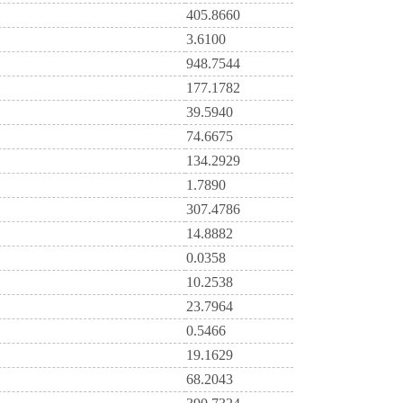
405.8660
3.6100
948.7544
177.1782
39.5940
74.6675
134.2929
1.7890
307.4786
14.8882
0.0358
10.2538
23.7964
0.5466
19.1629
68.2043