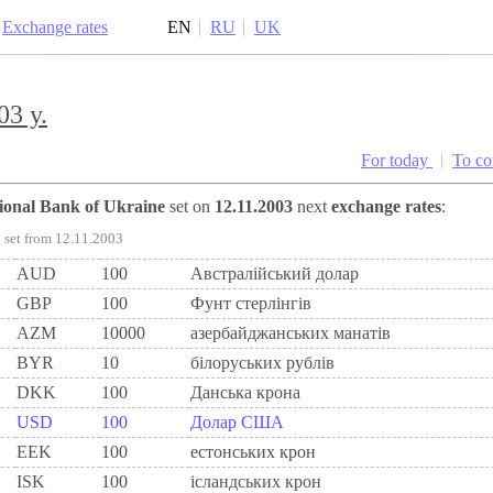
Exchange rates
EN
RU
UK
03 y.
For today
To c
tional Bank of Ukraine
set on
12.11.2003
next
exchange rates
:
set from 12.11.2003
AUD
100
Австралійський долар
GBP
100
Фунт стерлінгів
AZM
10000
азербайджанських манатів
BYR
10
білоруських рублів
DKK
100
Данська крона
USD
100
Долар США
EEK
100
естонських крон
ISK
100
ісландських крон