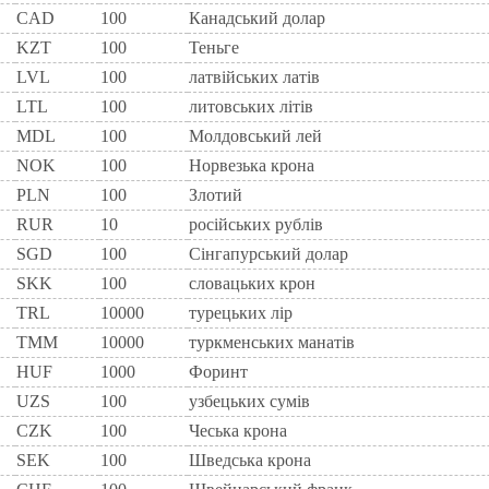
CAD
100
Канадський долар
KZT
100
Теньге
LVL
100
латвійських латів
LTL
100
литовських літів
MDL
100
Молдовський лей
NOK
100
Норвезька крона
PLN
100
Злотий
RUR
10
росiйських рублiв
SGD
100
Сінгапурський долар
SKK
100
словацьких крон
TRL
10000
турецьких лір
TMM
10000
туркменських манатів
HUF
1000
Форинт
UZS
100
узбецьких сумів
CZK
100
Чеська крона
SEK
100
Шведська крона