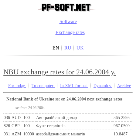
Software
Exchange rates
EN
RU
UK
NBU exchange rates for 24.06.2004 y.
For today
To computer
In XML format
Dynamics
Archive
National Bank of Ukraine
set on
24.06.2004
next
exchange rates
:
set from 24.06.2004
036
AUD
100
Австралійський долар
365.2595
826
GBP
100
Фунт стерлінгів
967.0509
031
AZM
10000
азербайджанських манатів
10.8487