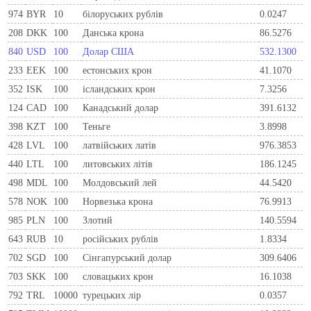
974
BYR
10
білоруських рублів
0.0247
208
DKK
100
Данська крона
86.5276
840
USD
100
Долар США
532.1300
233
EEK
100
естонських крон
41.1070
352
ISK
100
ісландських крон
7.3256
124
CAD
100
Канадський долар
391.6132
398
KZT
100
Теньге
3.8998
428
LVL
100
латвійських латів
976.3853
440
LTL
100
литовських літів
186.1245
498
MDL
100
Молдовський лей
44.5420
578
NOK
100
Норвезька крона
76.9913
985
PLN
100
Злотий
140.5594
643
RUB
10
російських рублів
1.8334
702
SGD
100
Сінгапурський долар
309.6406
703
SKK
100
словацьких крон
16.1038
792
TRL
10000
турецьких лір
0.0357