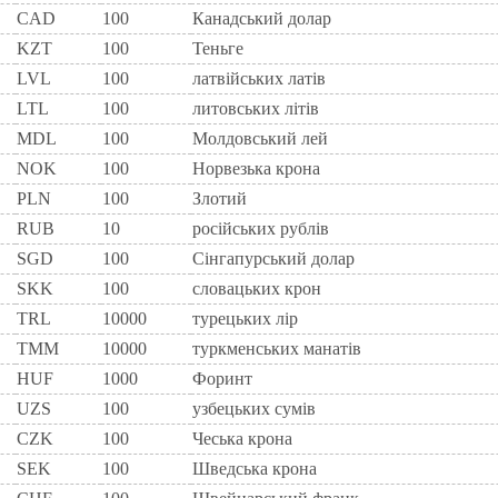
CAD
100
Канадський долар
KZT
100
Теньге
LVL
100
латвійських латів
LTL
100
литовських літів
MDL
100
Молдовський лей
NOK
100
Норвезька крона
PLN
100
Злотий
RUB
10
російських рублів
SGD
100
Сінгапурський долар
SKK
100
словацьких крон
TRL
10000
турецьких лір
TMM
10000
туркменських манатів
HUF
1000
Форинт
UZS
100
узбецьких сумів
CZK
100
Чеська крона
SEK
100
Шведська крона