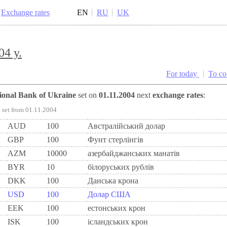
Exchange rates
EN
RU
UK
04 y.
For today
To c
tional Bank of Ukraine
set on
01.11.2004
next
exchange rates
:
set from 01.11.2004
AUD
100
Австралійський долар
GBP
100
Фунт стерлінгів
AZM
10000
азербайджанських манатів
BYR
10
білоруських рублів
DKK
100
Данська крона
USD
100
Долар США
EEK
100
естонських крон
ISK
100
ісландських крон