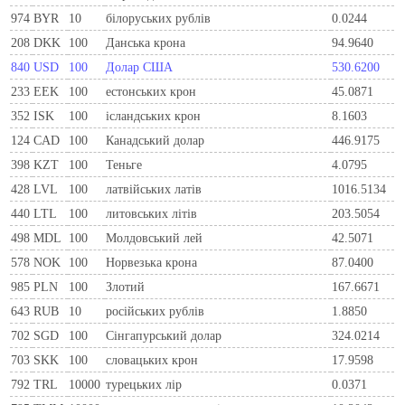
974
BYR
10
білоруських рублів
0.0244
208
DKK
100
Данська крона
94.9640
840
USD
100
Долар США
530.6200
233
EEK
100
естонських крон
45.0871
352
ISK
100
ісландських крон
8.1603
124
CAD
100
Канадський долар
446.9175
398
KZT
100
Теньге
4.0795
428
LVL
100
латвійських латів
1016.5134
440
LTL
100
литовських літів
203.5054
498
MDL
100
Молдовський лей
42.5071
578
NOK
100
Норвезька крона
87.0400
985
PLN
100
Злотий
167.6671
643
RUB
10
російських рублів
1.8850
702
SGD
100
Сінгапурський долар
324.0214
703
SKK
100
словацьких крон
17.9598
792
TRL
10000
турецьких лір
0.0371