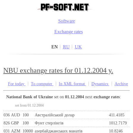
Software
Exchange rates
EN
RU
UK
NBU exchange rates for 01.12.2004 y.
For today
To computer
In XML format
Dynamics
Archive
National Bank of Ukraine
set on
01.12.2004
next
exchange rates
:
set from 01.12.2004
036
AUD
100
Австралійський долар
411.4185
826
GBP
100
Фунт стерлінгів
1012.7179
031
AZM
10000
азербайджанських манатів
10.8246