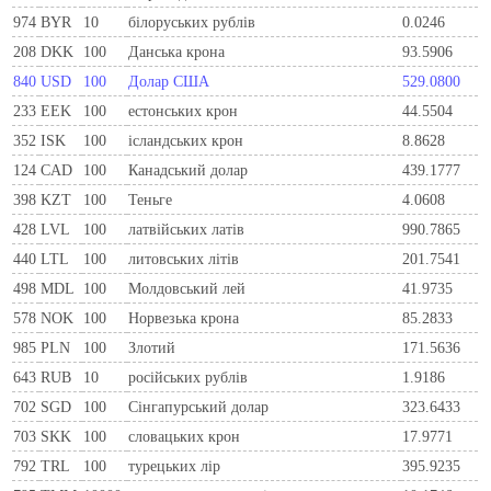
974
BYR
10
білоруських рублів
0.0246
208
DKK
100
Данська крона
93.5906
840
USD
100
Долар США
529.0800
233
EEK
100
естонських крон
44.5504
352
ISK
100
ісландських крон
8.8628
124
CAD
100
Канадський долар
439.1777
398
KZT
100
Теньге
4.0608
428
LVL
100
латвійських латів
990.7865
440
LTL
100
литовських літів
201.7541
498
MDL
100
Молдовський лей
41.9735
578
NOK
100
Норвезька крона
85.2833
985
PLN
100
Злотий
171.5636
643
RUB
10
російських рублів
1.9186
702
SGD
100
Сінгапурський долар
323.6433
703
SKK
100
словацьких крон
17.9771
792
TRL
100
турецьких лір
395.9235