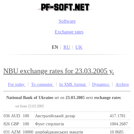
Software
Exchange rates
EN
RU
UK
NBU exchange rates for 23.03.2005 y.
For today
To computer
In XML format
Dynamics
Archive
National Bank of Ukraine
set on
23.03.2005
next
exchange rates
:
set from 23.03.2005
036
AUD
100
Австралійський долар
417.1781
826
GBP
100
Фунт стерлінгів
1004.2687
031
AZM
10000
азербайджанських манатів
10.8685