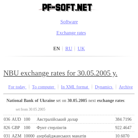
Software
Exchange rates
EN
RU
UK
NBU exchange rates for 30.05.2005 y.
For today
To computer
In XML format
Dynamics
Archive
National Bank of Ukraine
set on
30.05.2005
next
exchange rates
:
set from 30.05.2005
036
AUD
100
Австралійський долар
384.7196
826
GBP
100
Фунт стерлінгів
922.4647
031
AZM
10000
азербайджанських манатів
10.6070