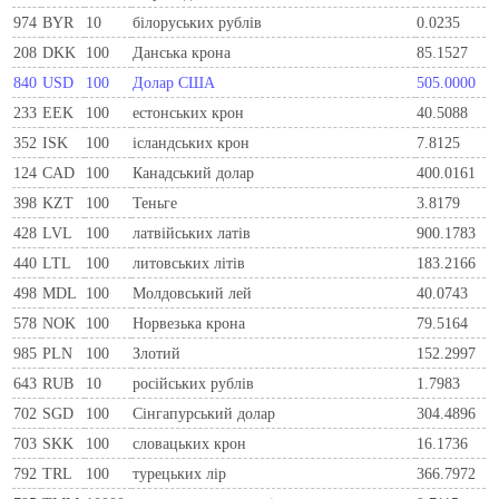
974
BYR
10
білоруських рублів
0.0235
208
DKK
100
Данська крона
85.1527
840
USD
100
Долар США
505.0000
233
EEK
100
естонських крон
40.5088
352
ISK
100
ісландських крон
7.8125
124
CAD
100
Канадський долар
400.0161
398
KZT
100
Теньге
3.8179
428
LVL
100
латвійських латів
900.1783
440
LTL
100
литовських літів
183.2166
498
MDL
100
Молдовський лей
40.0743
578
NOK
100
Норвезька крона
79.5164
985
PLN
100
Злотий
152.2997
643
RUB
10
російських рублів
1.7983
702
SGD
100
Сінгапурський долар
304.4896
703
SKK
100
словацьких крон
16.1736
792
TRL
100
турецьких лір
366.7972