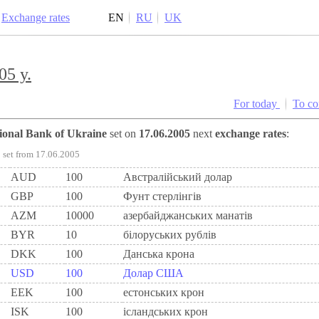
Exchange rates
EN
RU
UK
05 y.
For today
To c
tional Bank of Ukraine
set on
17.06.2005
next
exchange rates
:
set from 17.06.2005
AUD
100
Австралійський долар
GBP
100
Фунт стерлінгів
AZM
10000
азербайджанських манатів
BYR
10
білоруських рублів
DKK
100
Данська крона
USD
100
Долар США
EEK
100
естонських крон
ISK
100
ісландських крон