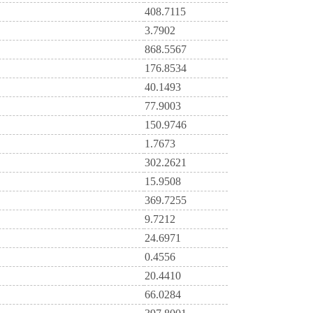
408.7115
3.7902
868.5567
176.8534
40.1493
77.9003
150.9746
1.7673
302.2621
15.9508
369.7255
9.7212
24.6971
0.4556
20.4410
66.0284