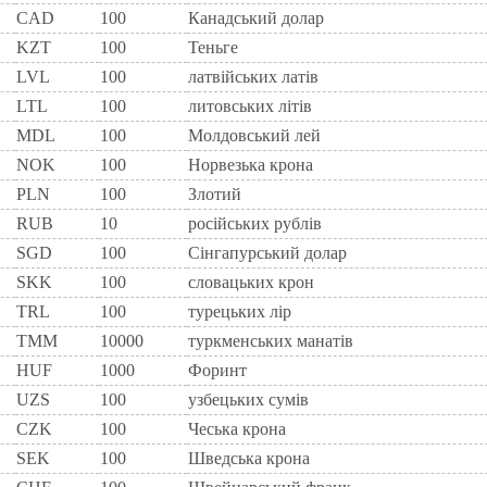
CAD
100
Канадський долар
KZT
100
Теньге
LVL
100
латвійських латів
LTL
100
литовських літів
MDL
100
Молдовський лей
NOK
100
Норвезька крона
PLN
100
Злотий
RUB
10
російських рублів
SGD
100
Сінгапурський долар
SKK
100
словацьких крон
TRL
100
турецьких лір
TMM
10000
туркменських манатів
HUF
1000
Форинт
UZS
100
узбецьких сумів
CZK
100
Чеська крона
SEK
100
Шведська крона