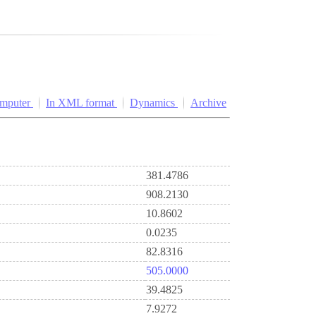
omputer
In XML format
Dynamics
Archive
381.4786
908.2130
10.8602
0.0235
82.8316
505.0000
39.4825
7.9272