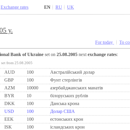
Exchange rates
EN
RU
UK
05 y.
For today
To c
tional Bank of Ukraine
set on
25.08.2005
next
exchange rates
:
set from 25.08.2005
AUD
100
Австралійський долар
GBP
100
Фунт стерлінгів
AZM
10000
азербайджанських манатів
BYR
10
білоруських рублів
DKK
100
Данська крона
USD
100
Долар США
EEK
100
естонських крон
ISK
100
ісландських крон