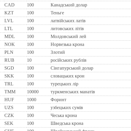
CAD
100
Канадський долар
KZT
100
Теньге
LVL
100
латвійських латів
LTL
100
литовських літів
MDL
100
Молдовський лей
NOK
100
Норвезька крона
PLN
100
Злотий
RUB
10
російських рублів
SGD
100
Сінгапурський долар
SKK
100
словацьких крон
TRL
100
турецьких лір
TMM
10000
туркменських манатів
HUF
1000
Форинт
UZS
100
узбецьких сумів
CZK
100
Чеська крона
SEK
100
Шведська крона