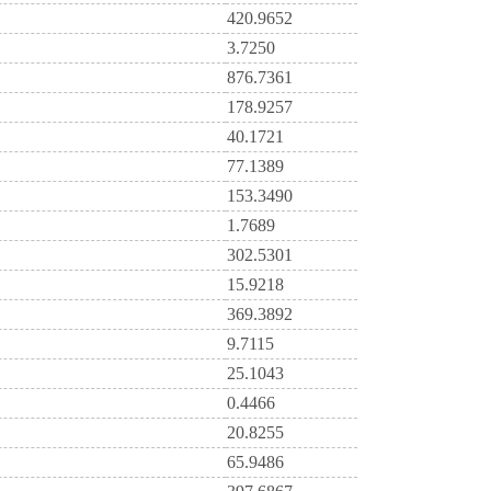
420.9652
3.7250
876.7361
178.9257
40.1721
77.1389
153.3490
1.7689
302.5301
15.9218
369.3892
9.7115
25.1043
0.4466
20.8255
65.9486